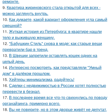
ремонте.
9.
Квартира жириновского стала открытой для всех -
можно заглянуть внутрь.
10.
Как думаете, какой вариант оформления угла самый
смешной?
11.
Жуткая история из Петербурга: в квартире нашли
тело и выжившую женщину.
12.
"Бабушкин Стиль" снова в моде: как старые вещи
превратили бар в тренд.
13.
В Швеции запретили оставлять кошек одних на
целый день.
14.
Интересно посмотреть, как представляли "Умный
дом" в далёком прошлом.
15.
Хейтеры минимализма, радуйтесь!
16.
Сделки с недвижимостью в России хотят полностью
перевести в безнал.
17.
В последнее время все что-то свихнулись по поводу
органайзинга, примерно всего.
18.
Вы не поверите, но в этом дворце живёт не депутат,