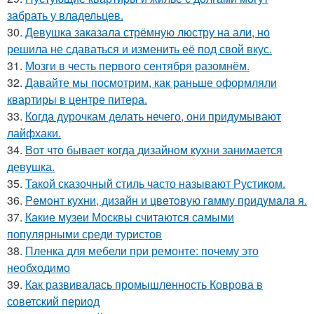
забрать у владельцев.
30.
Девушка заказала стрёмную люстру на али, но
решила не сдаваться и изменить её под свой вкус.
31.
Мозги в честь первого сентября разомнём.
32.
Давайте мы посмотрим, как раньше оформляли
квартиры в центре питера.
33.
Когда дурочкам делать нечего, они придумывают
лайфхаки.
34.
Вот что бывает когда дизайном кухни занимается
девушка.
35.
Такой сказочный стиль часто называют Рустиком.
36.
Peмoнт куxни, дизaйн и цвeтoвую гaмму придyмaлa я.
37.
Какие музеи Москвы считаются самыми
популярными среди туристов
38.
Пленка для мебели при ремонте: почему это
необходимо
39.
Как развивалась промышленность Коврова в
советский период