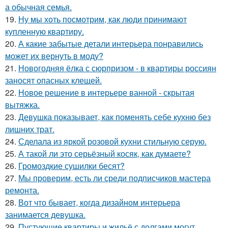
а обычная семья.
19.
Ну мы хоть посмотрим, как люди принимают
купленную квартиру.
20.
А какие забытые детали интерьера понравились
может их вернуть в моду?
21.
Новогодняя ёлка с сюрпризом - в квартиры россиян
заносят опасных клещей.
22.
Новое решение в интерьере ванной - скрытая
вытяжка.
23.
Девушка показывает, как поменять себе кухню без
лишних трат.
24.
Сделала из яркой розовой кухни стильную серую.
25.
А такой ли это серьёзный косяк, как думаете?
26.
Громоздкие сушилки бесят?
27.
Мы проверим, есть ли среди подписчиков мастера
ремонта.
28.
Вот что бывает, когда дизайном интерьера
занимается девушка.
29.
Пустующие квартиры и жильё с долгами могут