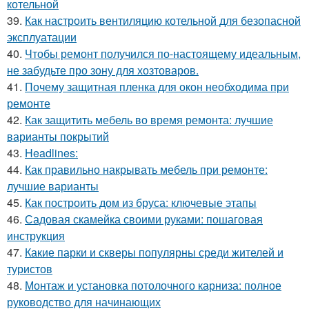
котельной
39.
Как настроить вентиляцию котельной для безопасной
эксплуатации
40.
Чтобы ремонт получился по-настоящему идеальным,
не забудьте про зону для хозтоваров.
41.
Почему защитная пленка для окон необходима при
ремонте
42.
Как защитить мебель во время ремонта: лучшие
варианты покрытий
43.
Headlines:
44.
Как правильно накрывать мебель при ремонте:
лучшие варианты
45.
Как построить дом из бруса: ключевые этапы
46.
Садовая скамейка своими руками: пошаговая
инструкция
47.
Какие парки и скверы популярны среди жителей и
туристов
48.
Монтаж и установка потолочного карниза: полное
руководство для начинающих