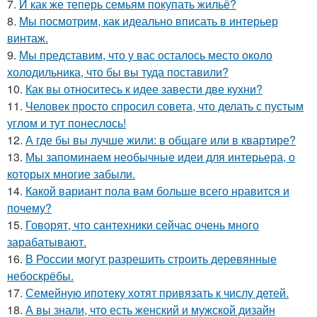
7.
И как же теперь семьям покупать жильё?
8.
Мы посмотрим, как идеально вписать в интерьер
винтаж.
9.
Мы представим, что у вас осталось место около
холодильника, что бы вы туда поставили?
10.
Как вы относитесь к идее завести две кухни?
11.
Человек просто спросил совета, что делать с пустым
углом и тут понеслось!
12.
А где бы вы лучше жили: в общаге или в квартире?
13.
Мы запоминаем необычные идеи для интерьера, о
которых многие забыли.
14.
Какой вариант пола вам больше всего нравится и
почему?
15.
Говорят, что сантехники сейчас очень много
зарабатывают.
16.
В России могут разрешить строить деревянные
небоскрёбы.
17.
Семейную ипотеку хотят привязать к числу детей.
18.
А вы знали, что есть женский и мужской дизайн