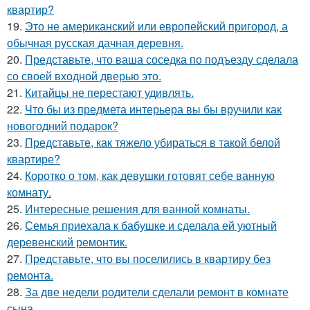
квартир?
19.
Это не американский или европейский пригород, а
обычная русская дачная деревня.
20.
Представьте, что ваша соседка по подъезду сделала
со своей входной дверью это.
21.
Китайцы не перестают удивлять.
22.
Что бы из предмета интерьера вы бы вручили как
новогодний подарок?
23.
Представьте, как тяжело убираться в такой белой
квартире?
24.
Коротко о том, как девушки готовят себе ванную
комнату.
25.
Интересные решения для ванной комнаты.
26.
Семья приехала к бабушке и сделала ей уютный
деревенский ремонтик.
27.
Представьте, что вы поселились в квартиру без
ремонта.
28.
За две недели родители сделали ремонт в комнате
сына.