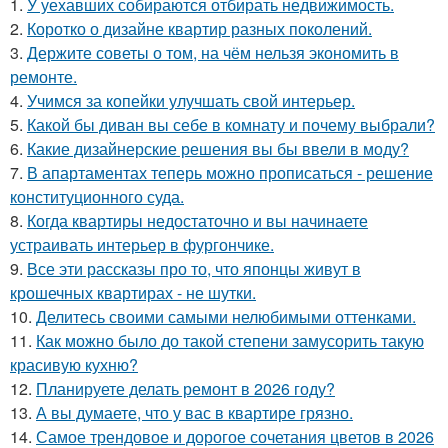
1.
У уехавших собираются отбирать недвижимость.
2.
Коротко о дизайне квартир разных поколений.
3.
Держите советы о том, на чём нельзя экономить в
ремонте.
4.
Учимся за копейки улучшать свой интерьер.
5.
Какой бы диван вы себе в комнату и почему выбрали?
6.
Какие дизайнерские решения вы бы ввели в моду?
7.
В апартаментах теперь можно прописаться - решение
конституционного суда.
8.
Когда квартиры недостаточно и вы начинаете
устраивать интерьер в фургончике.
9.
Все эти рассказы про то, что японцы живут в
крошечных квартирах - не шутки.
10.
Делитесь своими самыми нелюбимыми оттенками.
11.
Как можно было до такой степени замусорить такую
красивую кухню?
12.
Планируете делать ремонт в 2026 году?
13.
А вы думаете, что у вас в квартире грязно.
14.
Самое трендовое и дорогое сочетания цветов в 2026