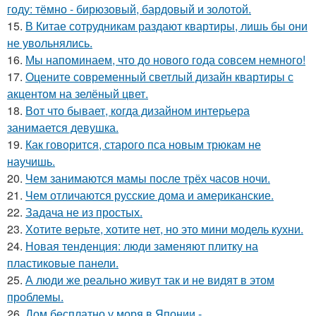
году: тёмно - бирюзовый, бардовый и золотой.
15.
В Китае сотрудникам раздают квартиры, лишь бы они
не увольнялись.
16.
Мы напоминаем, что до нового года совсем немного!
17.
Оцените современный светлый дизайн квартиры с
акцентом на зелёный цвет.
18.
Вот что бывает, когда дизайном интерьера
занимается девушка.
19.
Как говорится, старого пса новым трюкам не
научишь.
20.
Чем занимаются мамы после трёх часов ночи.
21.
Чем отличаются русские дома и американские.
22.
Задача не из простых.
23.
Хотите верьте, хотите нет, но это мини модель кухни.
24.
Новая тенденция: люди заменяют плитку на
пластиковые панели.
25.
А люди же реально живут так и не видят в этом
проблемы.
26.
Дом бесплатно у моря в Японии -.