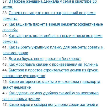
37.
В Пскове женщина держала у себя в квартире 50
котов.
38.
Советы по защите окон от загрязнений во время
ремонта
39.
Как защитить паркет в время ремонта: эффективные
способы
40.
Как защитить пол и мебель от пыли и грязи во время
ремонта
41.
Как выбрать укрывную пленку для ремонта: советы и
рекомендации
42.
Дом из бруса: легко, просто и без хлопот
43.
Как Ярославль связан с произведениями Толкина
44.
Быстрое и простое строительство домов из бруса:
пошаговое руководство
45.
Какие интересные факты о московском транспорте
знают немногие
46.
Как сделать самую удобную скамейку за несколько
часов своими руками
47.
Какие парки и скверы популярны среди жителей и