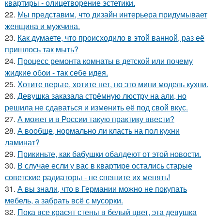
квартиры - олицетворение эстетики.
22.
Мы представим, что дизайн интерьера придумывает
женщина и мужчина.
23.
Как думаете, что происходило в этой ванной, раз её
пришлось так мыть?
24.
Процесс ремонта комнаты в детской или почему
жидкие обои - так себе идея.
25.
Хотите верьте, хотите нет, но это мини модель кухни.
26.
Девушка заказала стрёмную люстру на али, но
решила не сдаваться и изменить её под свой вкус.
27.
А может и в России такую практику ввести?
28.
А вообще, нормально ли класть на пол кухни
ламинат?
29.
Прикиньте, как бабушки обалдеют от этой новости.
30.
В случае если у вас в квартире остались старые
советские радиаторы - не спешите их менять!
31.
А вы знали, что в Германии можно не покупать
мебель, а забрать всё с мусорки.
32.
Пока все красят стены в белый цвет, эта девушка