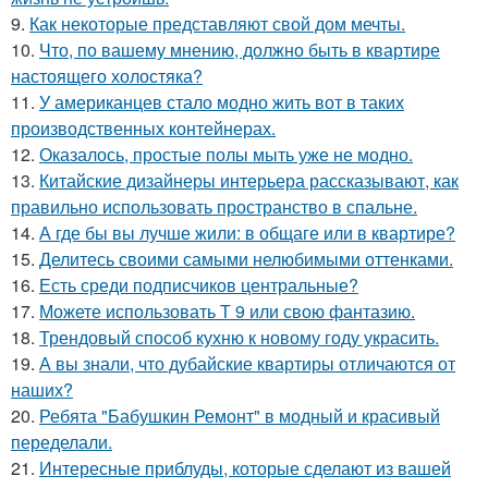
9.
Как некоторые представляют свой дом мечты.
10.
Что, по вашему мнению, должно быть в квартире
настоящего холостяка?
11.
У американцев стало модно жить вот в таких
производственных контейнерах.
12.
Оказалось, простые полы мыть уже не модно.
13.
Китайские дизайнеры интерьера рассказывают, как
правильно использовать пространство в спальне.
14.
А где бы вы лучше жили: в общаге или в квартире?
15.
Делитесь своими самыми нелюбимыми оттенками.
16.
Есть среди подписчиков центральные?
17.
Можете использовать Т 9 или свою фантазию.
18.
Трендовый способ кухню к новому году украсить.
19.
А вы знали, что дубайские квартиры отличаются от
наших?
20.
Ребята "Бабушкин Ремонт" в модный и красивый
переделали.
21.
Интересные приблуды, которые сделают из вашей