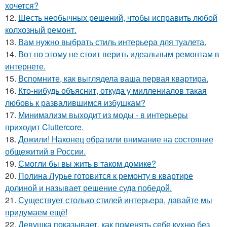
хочется?
12.
Шесть необычных решений, чтобы исправить любой
колхозный ремонт.
13.
Вам нужно выбрать стиль интерьера для туалета.
14.
Вот по этому не стоит верить идеальным ремонтам в
интернете.
15.
Вспомните, как выглядела ваша первая квартира.
16.
Кто-нибудь объяснит, откуда у миллениалов такая
любовь к развалившимся избушкам?
17.
Минимализм выходит из моды - в интерьеры
приходит Cluttercore.
18.
Дожили! Наконец обратили внимание на состояние
общежитий в России.
19.
Смогли бы вы жить в таком домике?
20.
Полина Лурье готовится к ремонту в квартире
долиной и называет решение суда победой.
21.
Существует столько стилей интерьера, давайте мы
придумаем ещё!
22.
Девушка показывает, как поменять себе кухню без