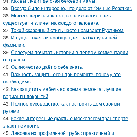
34.
Как выглядит детская бежевой мамы.
35.
Всегда было интересно, что делают "Умные Розетки".
36.
Можете верить или нет, но психология цвета
существует и влияет на каждого человека.
37.
Такой сказочный стиль часто называют Рустиком.
38.
И существует ли вообще цвет, на букву вашей
фамилии.
39.
Советуем почитать истории в первом комментарии
от группы.
40.
Одиночество даёт о себе знать.
41.
Важность защиты окон при ремонте: почему это
необходимо
42.
Как защитить мебель во время ремонта: лучшие
варианты покрытий
43.
Полное руководство: как построить дом своими
руками
44.
Какие интересные факты о московском транспорте
знают немногие
45.
Лавочка из профильной трубы: практичный и