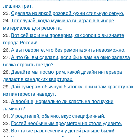
лишних трат.
23.
Сделала из яркой розовой кухни стильную серую.
24.
Тот случай, когда мужчина выиграл в выборе
материалов для ремонта.
25.
Вот сейчас и мы проверим, как хорошо вы знаете
города России!
26.
А вы говорите, что без ремонта жить невозможно.
27.
А что бы вы сделали, если бы к вам на окно залезла
белка строить гнездо?
28.
Давайте мы посмотрим, какой дизайн интерьера
делают в канадских квартирах.
29.
Дай зумерам обычную бытовку, они и там красоту как
из пинтереста наведут.
30.
А вообще, нормально ли класть на пол кухни
ламинат?
31.
У родителей, обычно, вкус специфичный.
32.
Гостей необычным предметом на столе удивите.
33.
Вот такие развлечения у детей раньше были!