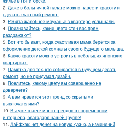
жильё в Пятигорске.
2.
Даже в больничной палате можно навести красоту и
сделать классный ремонт.
3.
Ребята жалобное мяуканье в квартире услышали.
4.
Признавайтесь, какие цвета стен вас прям
раздражают?
5.
Вот что бывает, когда счастливая мама берётся за
оформление детской комнаты своего будущего малыша.
6.
Какую красоту можно устроить в небольших японских
квартирках.
7.
Памятка для тех, кто собирается в будущем делать
ремонт, но не придумал дизайн.
8.
Поелитесь, какому цвету вы совершенно не
доверяете?
9.
А вам нравится этот тренд со скрытыми
выключателями?
10.
Вы уже знаете много трендов в современном
интерьера, благодаря нашей группе!
11.
Лайфхак: нет денег на новую кухню, а изменений