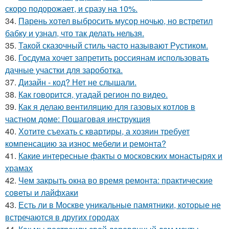
скоро подорожает, и сразу на 10%.
34.
Парень хотел выбросить мусор ночью, но встретил
бабку и узнал, что так делать нельзя.
35.
Такой сказочный стиль часто называют Рустиком.
36.
Госдума хочет запретить россиянам использовать
дачные участки для зароботка.
37.
Дизайн - код? Нет не слышали.
38.
Как говорится, угадай регион по видео.
39.
Как я делаю вентиляцию для газовых котлов в
частном доме: Пошаговая инструкция
40.
Хотите съехать с квартиры, а хозяин требует
компенсацию за износ мебели и ремонта?
41.
Какие интересные факты о московских монастырях и
храмах
42.
Чем закрыть окна во время ремонта: практические
советы и лайфхаки
43.
Есть ли в Москве уникальные памятники, которые не
встречаются в других городах