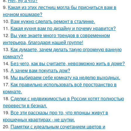
8.
Нет, ну а что?
9.
Какая из этих лестниц могла бы присниться вам в
ночном кошмаре?
10.
Вам нужно сделать ремонт в сталинке.
11.
Какая кухня вам по дизайну и почему нравится?
12.
Вы уже знаете много трендов в современном
интерьера, благодаря нашей группе!
13.
Как думаете, зачем делать такую огромную ванную
комнату?
14.
Без чего, как вы считаете, невозможно жить в доме?
15.
А зачем вам покупать дом?
16.
Мы выбираем себе комнату на неделю выходных.
17.
Как правильно использовать всё пространство в
комнате.
18.
Сделки с недвижимостью в России хотят полностью
перевести в безнал.
19.
Все эти рассказы про то, что японцы живут в
крошечных квартирах - не шутки.
20.
Памятки с идеальным сочетанием цветов и