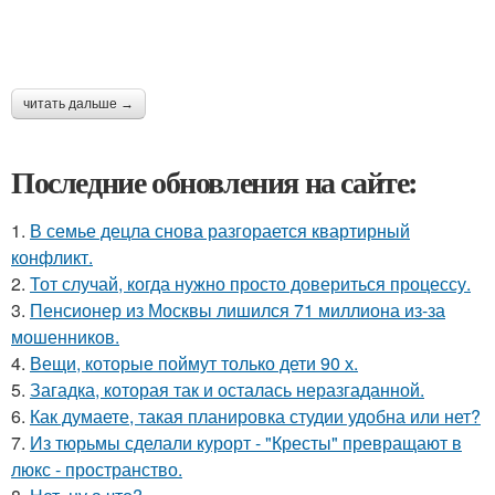
читать дальше →
Последние обновления на сайте:
1.
В семье децла снова разгорается квартирный
конфликт.
2.
Тот случай, когда нужно просто довериться процессу.
3.
Пенсионер из Москвы лишился 71 миллиона из-за
мошенников.
4.
Вещи, которые поймут только дети 90 х.
5.
Загадка, которая так и осталась неразгаданной.
6.
Как думаете, такая планировка студии удобна или нет?
7.
Из тюрьмы сделали курорт - "Кресты" превращают в
люкс - пространство.