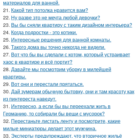
материалов для ванной.
21.
Какой тип потолка нравится вам?
22.
Ну разве это не мечта любой девочки?
23.
Вы бы сняли квартиру с таким дизайном интерьера?
24.
Когда подростки - это котики.
25.
Интересные решения для ванной комнаты.
26.
Такого дома вы точно никогда не видели.
27.
Вот что бы вы сделали с котом, который устраивает
хаос в квартире и всё портит?
28.
Давайте мы посмотрим уборку в милейшей
квартиры.
29.
Вот они и перестали прятаться.
30.
Дай зумерам обычную бытовку, они и там красоту как
из пинтереста наведут.
31.
Интересно, а если бы вы переехали жить в
Германию, то собирали бы вещи с мусорок?
32.
Перестаньте листать ленту и посмотрите, какие
милые миниатюры делает этот мужчина.
33.
Эксперты предупреждают, что вторичное жильё