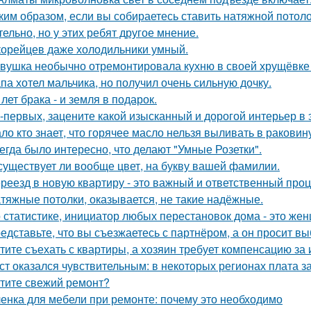
ким образом, если вы собираетесь ставить натяжной потоло
тельно, но у этих ребят другое мнение.
корейцев даже холодильники умный.
вушка необычно отремонтировала кухню в своей хрущёвке и
па хотел мальчика, но получил очень сильную дочку.
 лет брака - и земля в подарок.
-первых, зацените какой изысканный и дорогой интерьер в 
ло кто знает, что горячее масло нельзя выливать в раковин
егда было интересно, что делают "Умные Розетки".
существует ли вообще цвет, на букву вашей фамилии.
реезд в новую квартиру - это важный и ответственный про
тяжные потолки, оказывается, не такие надёжные.
 статистике, инициатор любых перестановок дома - это же
едставьте, что вы съезжаетесь с партнёром, а он просит в
тите съехать с квартиры, а хозяин требует компенсацию за
ст оказался чувствительным: в некоторых регионах плата з
тите свежий ремонт?
енка для мебели при ремонте: почему это необходимо