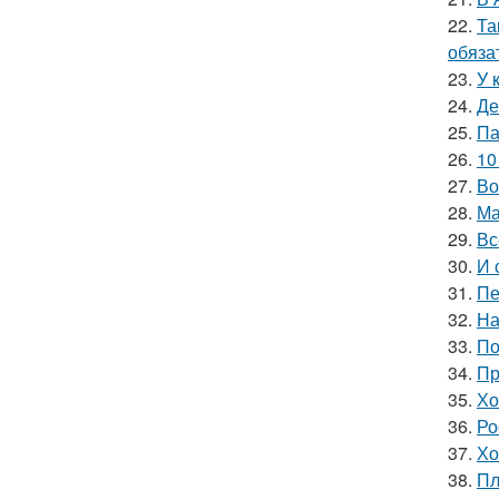
22.
Та
обяза
23.
У 
24.
Де
25.
Па
26.
10
27.
Во
28.
Ма
29.
Вс
30.
И 
31.
Пе
32.
На
33.
По
34.
Пр
35.
Хо
36.
Ро
37.
Хо
38.
Пл