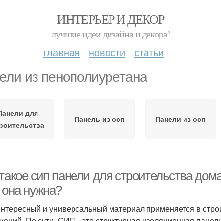
ИНТЕРЬЕР И ДЕКОР
лучшие идеи дизайна и декора!
главная
новости
статьи
ели из пенополиуретана
Панели для
Панель из осп
Панели из осп
роительства
 такое сип панели для строительства дом
 она нужна?
интересный и универсальный материал применяется в стро
жений. По сути, СИП - это структурная изоляционная панель