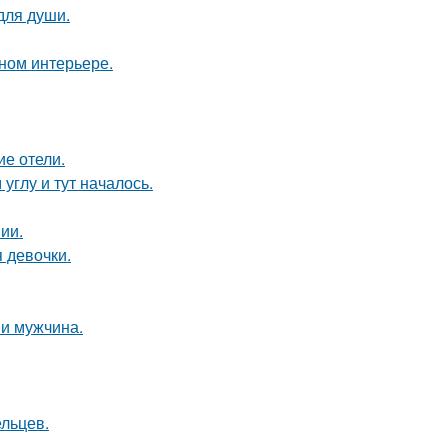
для души.
нном интерьере.
ие отели.
углу и тут началось.
ии.
 девочки.
и мужчина.
ельцев.
.