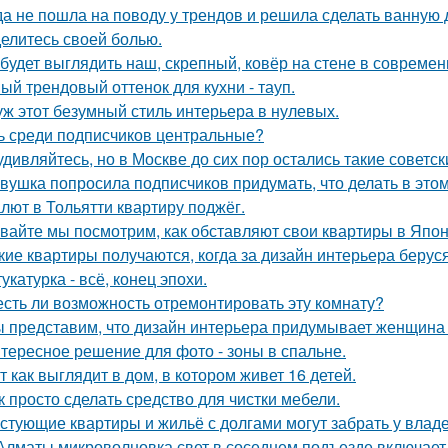
да не пошла на поводу у трендов и решила сделать ванную 
елитесь своей болью.
 будет выглядить наш, скрепный, ковёр на стене в совреме
ый трендовый оттенок для кухни - тауп.
уж этот безумный стиль интерьера в нулевых.
ь среди подписчиков центральные?
удивляйтесь, но в Москве до сих пор остались такие советск
вушка попросила подписчиков придумать, что делать в этом 
лют в Тольятти квартиру поджёг.
вайте мы посмотрим, как обставляют свои квартиры в Япон
кие квартиры получаются, когда за дизайн интерьера беруся
укатурка - всё, конец эпохи.
есть ли возможность отремонтировать эту комнату?
 представим, что дизайн интерьера придумывает женщина 
тересное решение для фото - зоны в спальне.
т как выглядит в дом, в котором живет 16 детей.
к просто сделать средство для чистки мебели.
стующие квартиры и жильё с долгами могут забрать у влад
Алматы микроволновка свет в соседнем подъезде включает