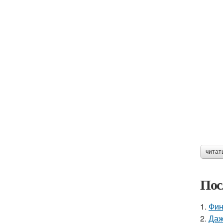
читат
Пос
1.
Фин
2.
Даж