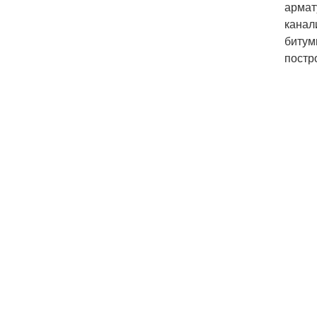
армат
канал
битум
постр