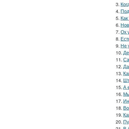
3.
Ког
4.
Под
5.
Как
6.
Нов
7.
Ох 
8.
Ест
9.
Не 
10.
Де
11.
Са
12.
Да
13.
Ка
14.
Шт
15.
А 
16.
Мы
17.
Ин
18.
Во
19.
Ка
20.
Пу
21.
В 