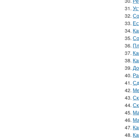
30.
Ре
31.
Ус
32.
Со
33.
Ес
34.
Ка
35.
Со
36.
Пл
37.
Ка
38.
Ка
39.
До
40.
Ра
41.
Сд
42.
Ме
43.
Ск
44.
Ск
45.
Ма
46.
Ма
47.
Ка
48.
Ка