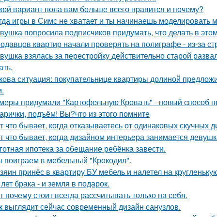
кой вариант пола вам больше всего нравится и почему?
гда игры в Симс не хватает и ты начинаешь моделировать 
вушка попросила подписчиков придумать, что делать в этом 
одавцов квартир начали проверять на полиграфе - из-за с
вушка взялась за перестройку действительно старой развал
ать.
кова ситуация: покупательнице квартиры долиной предложи
и.
меры придумали "Картофельную Кровать" - новый способ п
арички, подъём! Вы?что из этого помните
т что бывает, когда отказываетесь от одинаковых скучных 
т что бывает, когда дизайном интерьера занимается девушк
готная ипотека за обещание ребёнка завести.
 поиграем в мебельный "Крокодил".
зяин принёс в квартиру БУ мебель и налетел на кругленьку
 лет брака - и земля в подарок.
т почему стоит всегда рассчитывать только на себя.
к выглядит сейчас современный дизайн санузлов.