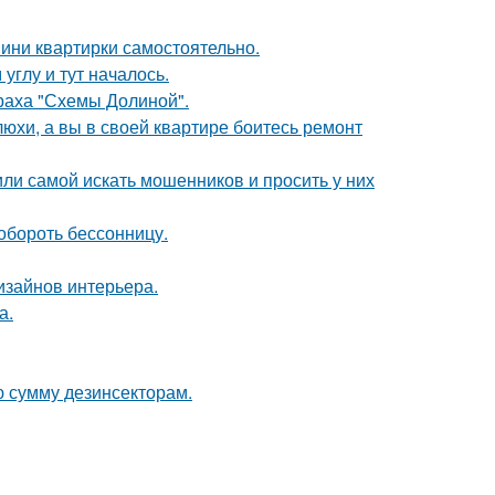
мини квартирки самостоятельно.
углу и тут началось.
траха "Схемы Долиной".
юхи, а вы в своей квартире боитесь ремонт
ли самой искать мошенников и просить у них
обороть бессонницу.
дизайнов интерьера.
а.
ю сумму дезинсекторам.