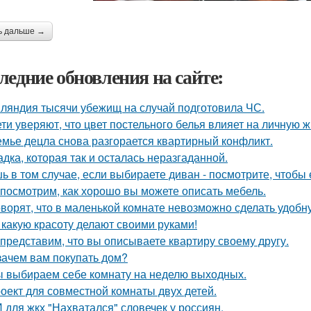
ь дальше →
ледние обновления на сайте:
ляндия тысячи убежищ на случай подготовила ЧС.
ети уверяют, что цвет постельного белья влияет на личную ж
емье децла снова разгорается квартирный конфликт.
адка, которая так и осталась неразгаданной.
ь в том случае, если выбираете диван - посмотрите, чтобы 
посмотрим, как хорошо вы можете описать мебель.
оворят, что в маленькой комнате невозможно сделать удобн
 какую красоту делают своими руками!
представим, что вы описываете квартиру своему другу.
зачем вам покупать дом?
 выбираем себе комнату на неделю выходных.
оект для совместной комнаты двух детей.
 для жкх "Нахватался" словечек у россиян.