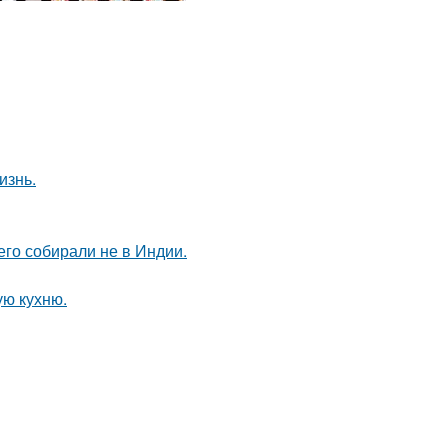
изнь.
его собирали не в Индии.
ую кухню.