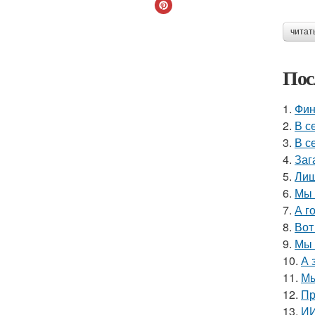
читат
Пос
1.
Фин
2.
В с
3.
В с
4.
Заг
5.
Лиш
6.
Мы 
7.
А г
8.
Вот
9.
Мы 
10.
А 
11.
Мы
12.
Пр
13.
ИИ