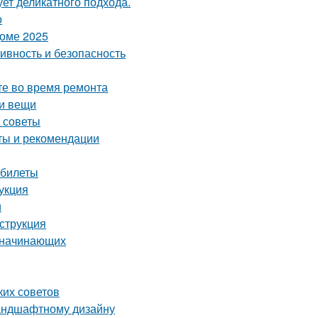
ует деликатного подхода.
о
доме 2025
ивность и безопасность
те во время ремонта
ои вещи
е советы
еты и рекомендации
 билеты
укция
и
струкция
я начинающих
ких советов
ландшафтному дизайну