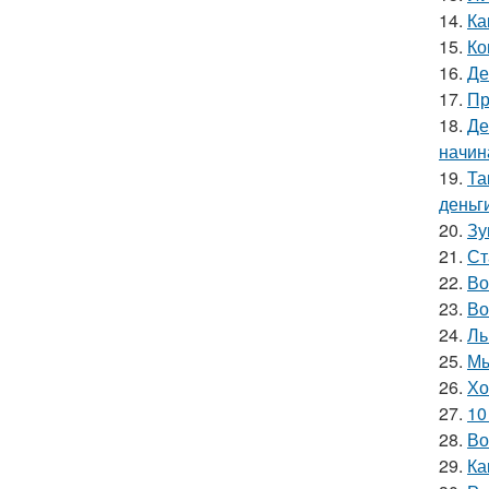
14.
Ка
15.
Ко
16.
Де
17.
Пр
18.
Де
начин
19.
Та
деньг
20.
Зу
21.
Ст
22.
Во
23.
Во
24.
Ль
25.
Мы
26.
Хо
27.
10
28.
Во
29.
Ка