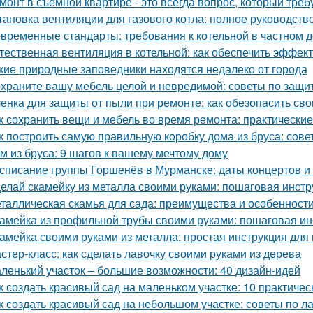
монт в съёмной квартире - это всегда вопрос, который треб
тановка вентиляции для газового котла: полное руководств
временные стандарты: требования к котельной в частном 
тественная вентиляция в котельной: как обеспечить эффект
кие природные заповедники находятся недалеко от города
храните вашу мебель целой и невредимой: советы по защи
енка для защиты от пыли при ремонте: как обезопасить св
к сохранить вещи и мебель во время ремонта: практически
к построить самую правильную коробку дома из бруса: сов
м из бруса: 9 шагов к вашему мечтому дому
списание группы Горшенёв в Мурманске: даты концертов и
елай скамейку из металла своими руками: пошаговая инстр
таллическая скамья для сада: преимущества и особенност
амейка из профильной трубы своими руками: пошаговая ин
амейка своими руками из металла: простая инструкция дл
стер-класс: как сделать лавочку своими руками из дерева
ленький участок – большие возможности: 40 дизайн-идей
к создать красивый сад на маленьком участке: 10 практичес
к создать красивый сад на небольшом участке: советы по 