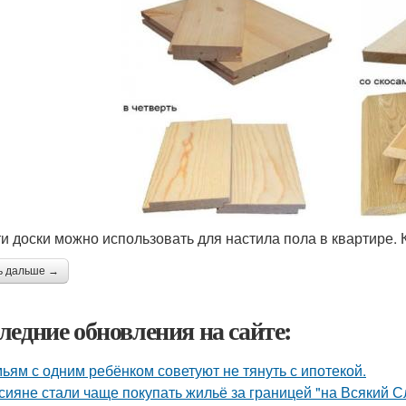
ти доски можно использовать для настила пола в квартире. 
ь дальше →
ледние обновления на сайте:
ьям с одним ребёнком советуют не тянуть с ипотекой.
сияне стали чаще покупать жильё за границей "на Всякий С