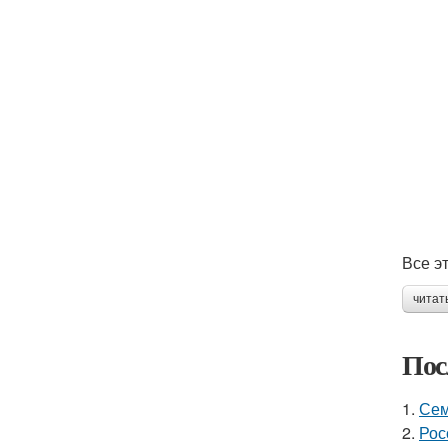
Все э
читат
Пос
1.
Сем
2.
Рос