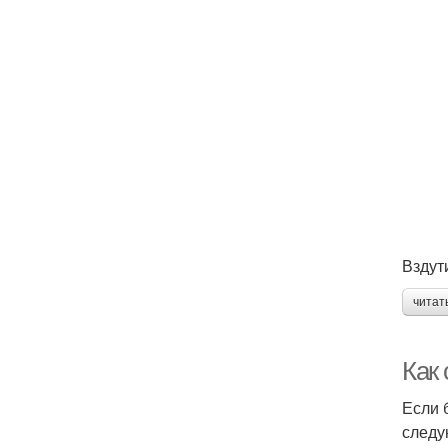
Вздут
читат
Как 
Если 
следу