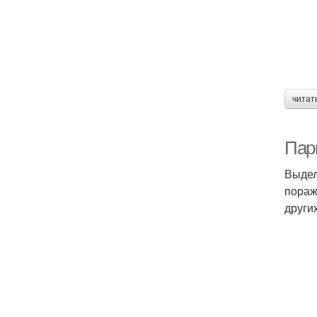
читат
Пар
Выдел
пораж
други