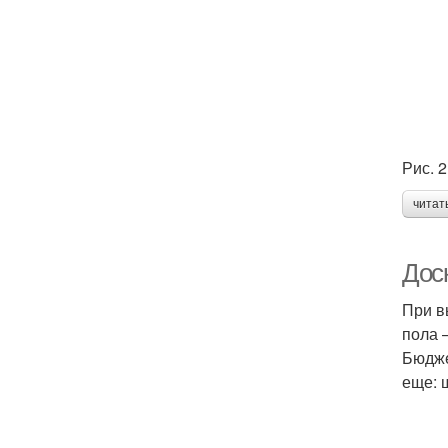
Рис. 
читат
Доск
При в
пола 
Бюдже
еще: щ