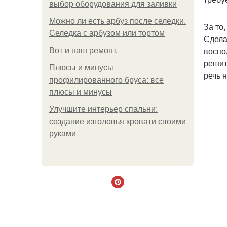
выбор оборудования для заливки
Можно ли есть арбуз после селедки.
За то
Селедка с арбузом или тортом
Сдела
воспо
Boт и наш ремoнт.
решит
Плюсы и минусы
речь 
профилированного бруса: все
плюсы и минусы
Улучшите интерьер спальни:
создание изголовья кровати своими
руками