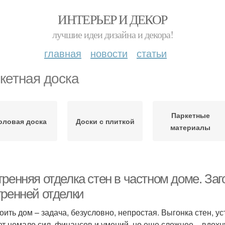
ИНТЕРЬЕР И ДЕКОР
лучшие идеи дизайна и декора!
главная
новости
статьи
кетная доска
Паркетные
оловая доска
Доски с плиткой
материалы
ренняя отделка стен в частном доме. Заг
тренней отделки
оить дом – задача, безусловно, непростая. Выгонка стен, 
ет немало сил, финансов и умений, но еще сложнее – вдохн