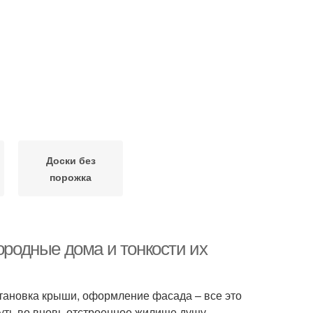
Доски без
порожка
ородные дома и тонкости их
установка крыши, оформление фасада – все это
уть во вновь отстроенное жилище душу.