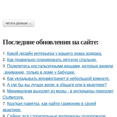
читать дальше →
Последние обновления на сайте:
1.
Какой дизайн интерьера у вашего знака зодиака.
2.
Как правильно планировать детскую спальню.
3.
Поделитесь ностальгичными вещами, которые видели
, внимание, только в доме у бабушки.
4.
Как укладывать керамогранит в небольшой комнате.
5.
А где бы вы лучше жили: в общаге или в квартире?
6.
Минимализм выходит из моды - в интерьеры приходит
Cluttercore.
7.
Краткая памятка, как найти гармонию в своей
квартире.
8.
Сейчас все строительные материалы подорожали.