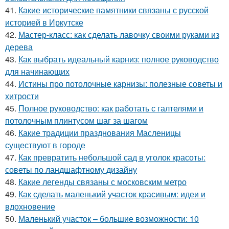
41.
Какие исторические памятники связаны с русской
историей в Иркутске
42.
Мастер-класс: как сделать лавочку своими руками из
дерева
43.
Как выбрать идеальный карниз: полное руководство
для начинающих
44.
Истины про потолочные карнизы: полезные советы и
хитрости
45.
Полное руководство: как работать с галтелями и
потолочным плинтусом шаг за шагом
46.
Какие традиции празднования Масленицы
существуют в городе
47.
Как превратить небольшой сад в уголок красоты:
советы по ландшафтному дизайну
48.
Какие легенды связаны с московским метро
49.
Как сделать маленький участок красивым: идеи и
вдохновение
50.
Маленький участок – большие возможности: 10