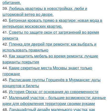
обитания.
39.
Любишь квартиры в новостройках, люби и
штормовой ветер во дворе.
40.
Бетонная кровать прямо в квартире: новая мода в
интерьерах московских квартир.
41.
Советы по защите окон от загрязнений во время
ремонта
42.
Пленка для дверей при ремонте: как выбрать и
использовать правильно
43.
Как защитить мебель во время ремонта: лучшие
варианты покрытия
44.
Какие секретные места Москвы знают только
горожане
45.
Расписание группы Горшенёв в Мурманске: даты
концертов и билеты
46.
История Орска: от основания до современности
47.
Маленький участок – большие возможности: дачные
идеи для оформления территории своими руками
48.
Ландшафтный дизайн маленького участка: как