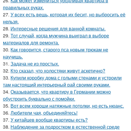
26.
Как может измениться уродливая квартира в
правильных руках.
27.
У всех есть вещь, которая их бесит, но выбросить её
нельзя.
28.
Интересные решения для ванной комнаты.
29.
Тот случай, когда мужчина выиграл в выборе
материалов для ремонта.
30.
Как говорится, старого пса новым трюкам не
научишь.
31.
Задача не из простых.
32.
Кто сказал, что холостяки живут аскетично?
33.
Купили коробку дома с голыми стенами и устроили
там настоящий интерьерный рай своими руками.
34.
Оказывается, что квартиру в Германии можно
обустроить буквально с помойки.
35.
Вот всем хороши натяжные потолки, но есть нюанс.
36.
Любители чая, объединяйтесь!
37.
У китайцев вообще квартиры есть?
38.
Наблюдение за подростком в естественной среде