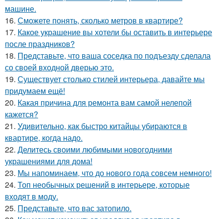
машине.
16.
Сможете понять, сколько метров в квартире?
17.
Какое украшение вы хотели бы оставить в интерьере
после праздников?
18.
Представьте, что ваша соседка по подъезду сделала
со своей входной дверью это.
19.
Существует столько стилей интерьера, давайте мы
придумаем ещё!
20.
Какая причина для ремонта вам самой нелепой
кажется?
21.
Удивительно, как быстро китайцы убираются в
квартире, когда надо.
22.
Делитесь своими любимыми новогодними
украшениями для дома!
23.
Мы напоминаем, что до нового года совсем немного!
24.
Топ необычных решений в интерьере, которые
входят в моду.
25.
Представьте, что вас затопило.