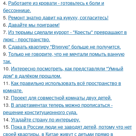
4.
Работаете из кровати - готовьтесь к боли и
бессоннице.
5.
Ремонт знатно давит на кукуху, согласитесь!
6.
Давайте мы поиграем!
7.
Из тюрьмы сделали курорт - "Кресты" превращают в
люкс - пространство.
8.
Сдавать квартиру "Втихую" больше не получится.
9.
Только не говорите, что не мечтали помыть ванную
так.
10.
Интересно посмотреть, как представляли "Умный
дом" в далёком прошлом.
11.
Как правильно использовать всё пространство в
комнате.
12.
Проект для совместной комнаты двух детей.
13.
В апартаментах теперь можно прописаться -
решение конституционного суда.
14.
Угадайте страну по интерьеру.
15.
Пока в России люди не заводят детей, потому что нет
своей квартиры, в Китае живут с детьми прямо в