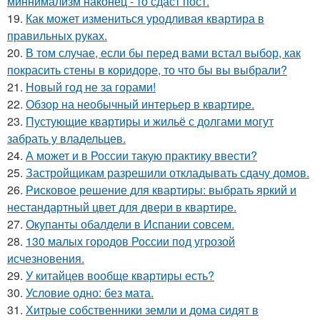
миннимализм наконец - то сдаст пост.
19.
Как может измениться уродливая квартира в
правильных руках.
20.
В том случае, если бы перед вами встал выбор, как
покрасить стены в коридоре, то что бы вы выбрали?
21.
Новый год не за горами!
22.
Обзор на необычный интерьер в квартире.
23.
Пустующие квартиры и жильё с долгами могут
забрать у владельцев.
24.
А может и в России такую практику ввести?
25.
Застройщикам разрешили откладывать сдачу домов.
26.
Рисковое решение для квартиры: выбрать яркий и
нестандартный цвет для двери в квартире.
27.
Окупанты обалдели в Испании совсем.
28.
130 малых городов России под угрозой
исчезновения.
29.
У китайцев вообще квартиры есть?
30.
Условие одно: без мата.
31.
Хитрые собственники земли и дома сидят в