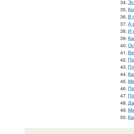
34.
Эс
35.
Ко
36.
В 
37.
А 
38.
И 
39.
Ка
40.
Ос
41.
Ве
42.
По
43.
Пл
44.
Ка
45.
Ме
46.
Пр
47.
По
48.
Да
49.
Ма
50.
Ка