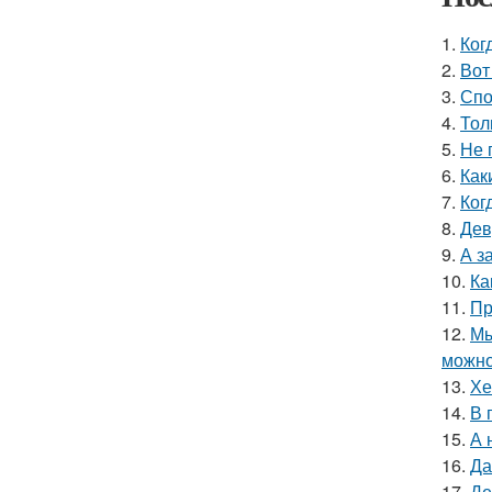
1.
Ког
2.
Вот
3.
Спо
4.
Тол
5.
Не 
6.
Как
7.
Ког
8.
Дев
9.
А з
10.
Ка
11.
Пр
12.
Мы
можно
13.
Хе
14.
В 
15.
А 
16.
Да
17.
Де