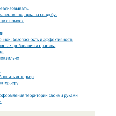
 реализовывать.
качестве подарка на свадьбу.
щи с помоек.
ии
чной: безопасность и эффективность
новные требования и правила
те
 правильно
и
бновить интерьер
интерьеру
 оформления территории своими руками
и