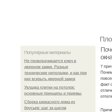
Пло
Поч
Популярные материалы
окн
Не проворачивается ключ в
7 при
дверном замке. Разные
Почем
технические неполадки, и как при
повсе
них вскрыть дверной замок
факт 
Укладка плитки на потолок:
отлич
основные принципы и приемы
отпот
Сборка каркасного дома из
брусьев: шаг за шагом
Причи