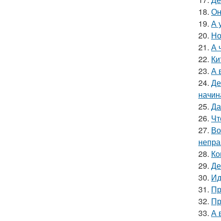
18.
Он
19.
А 
20.
Но
21.
А 
22.
Ки
23.
А 
24.
Де
начин
25.
Да
26.
Чт
27.
Во
непра
28.
Ко
29.
Де
30.
Ид
31.
Пр
32.
Пр
33.
А 