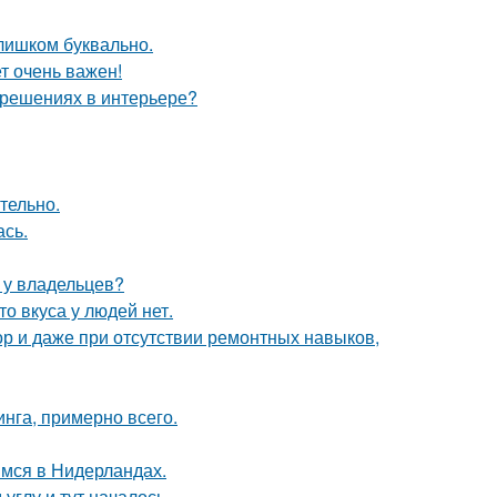
слишком буквально.
т очень важен!
 решениях в интерьере?
тельно.
сь.
ю у владельцев?
то вкуса у людей нет.
ор и даже при отсутствии ремонтных навыков,
инга, примерно всего.
мся в Нидерландах.
углу и тут началось.