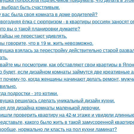
 выбрал быть счастливым.
у вас была своя комната в доме родителей?
вогодняя ёлка с сюрпризом - в квартиры россиян заносят 
что вы о такой планировки думаете?
тайцы не перестают удивлять.
вы говорите, что в 19 м. жить невозможно.
вушка взялась за перестройку действительно старой развал
ать.
вайте мы посмотрим, как обставляют свои квартиры в Япон
о будет, если дизайном комнаты займутся две креативные а
т почему-то, когда женщины начинают делать ремонт, мужчи
вильно.
гда подростки - это котики.
вушка решилась сделать уникальный дизайн кухни.
ея для дизайна комнаты маленькой девочки.
ишли проверить квартиру на 42-м этаже и увидели длинны
едставьте, какого было жить в такой замусоренной квартир
вообще, нормально ли класть на пол кухни ламинат?