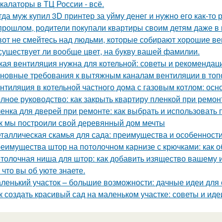
калаторы в ТЦ России - всё.
гда муж купил 3D принтер за уйму денег и нужно его как-то
прошлом, родители покупали квартиры своим детям даже в 
вот не смейтесь над людьми, которые собирают хорошие ве
существует ли вообще цвет, на букву вашей фамилии.
кая вентиляция нужна для котельной: советы и рекомендац
новные требования к вытяжным каналам вентиляции в топо
нтиляция в котельной частного дома с газовым котлом: ос
лное руководство: как закрыть квартиру пленкой при ремон
енка для дверей при ремонте: как выбрать и использовать
к мы построили свой деревянный дом мечты
таллическая скамья для сада: преимущества и особенност
еимущества штор на потолочном карнизе с крючками: как о
толочная ниша для штор: как добавить изящество вашему 
 что вы об уюте знаете.
ленький участок – большие возможности: дачные идеи для
к создать красивый сад на маленьком участке: советы и иде