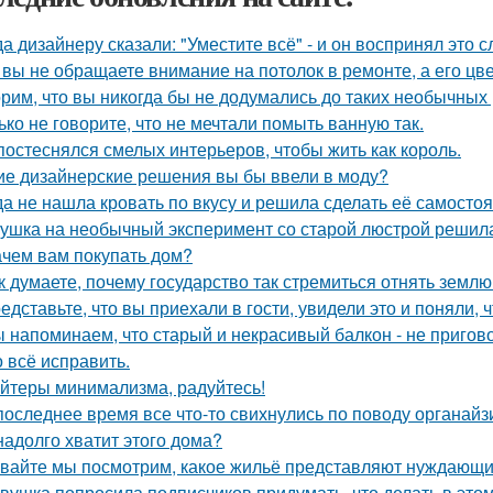
да дизайнеру сказали: "Уместите всё" - и он воспринял это 
 вы не обращаете внимание на потолок в ремонте, а его цве
рим, что вы никогда бы не додумались до таких необычных
ько не говорите, что не мечтали помыть ванную так.
постеснялся смелых интерьеров, чтобы жить как король.
ие дизайнерские решения вы бы ввели в моду?
да не нашла кровать по вкусу и решила сделать её самостоя
ушка на необычный эксперимент со старой люстрой решила
ачем вам покупать дом?
к думаете, почему государство так стремиться отнять земл
едставьте, что вы приехали в гости, увидели это и поняли, ч
 напоминаем, что старый и некрасивый балкон - не пригов
 всё исправить.
йтеры минимализма, радуйтесь!
последнее время все что-то свихнулись по поводу органайз
надолго хватит этого дома?
вайте мы посмотрим, какое жильё представляют нуждающи
вушка попросила подписчиков придумать, что делать в этом 