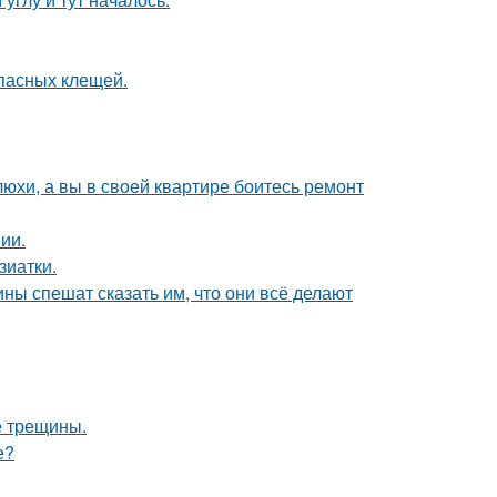
опасных клещей.
юхи, а вы в своей квартире боитесь ремонт
ии.
зиатки.
ны спешат сказать им, что они всё делают
е трещины.
е?