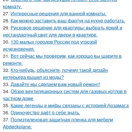
комнату.
27.
Интересные решения для ванной комнаты.
28.
Как можно заставить ваш фартук на кухне работать.
29.
Рисковое решение для квартиры: выбрать яркий и
нестандартный цвет для двери в квартире.
30.
130 малых городов России под угрозой
исчезновения.
31.
Вот сейчас мы проверим, как хорошо вы шарите в
ремонте.
32.
Кто-нибудь, объясните, почему такой дизайн
интерьера вышел из моды?
33.
Давайте мы сделаем вам новый ремонт!
34.
Обзор вентиляционных систем для газовых котлов в
частном доме
35.
Какие легенды и мифы связаны с историей Арзамаса
36.
Одиночество даёт о себе знать.
37.
Полиэтиленовая защитная пленка для мебели
Abdeckplane: