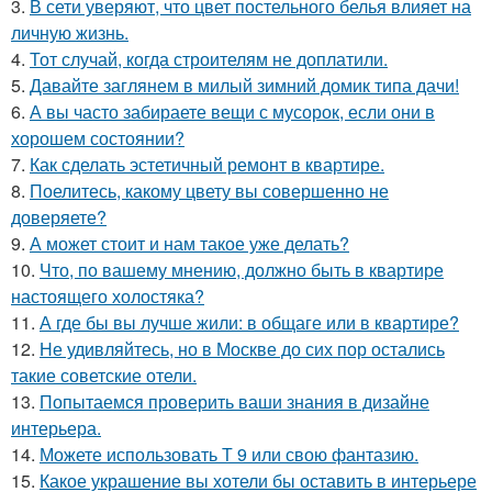
3.
В сети уверяют, что цвет постельного белья влияет на
личную жизнь.
4.
Тот случай, когда строителям не доплатили.
5.
Давайте заглянем в милый зимний домик типа дачи!
6.
А вы часто забираете вещи с мусорок, если они в
хорошем состоянии?
7.
Как сделать эстетичный ремонт в квартире.
8.
Поелитесь, какому цвету вы совершенно не
доверяете?
9.
А может стоит и нам такое уже делать?
10.
Что, по вашему мнению, должно быть в квартире
настоящего холостяка?
11.
А где бы вы лучше жили: в общаге или в квартире?
12.
Не удивляйтесь, но в Москве до сих пор остались
такие советские отели.
13.
Попытаемся проверить ваши знания в дизайне
интерьера.
14.
Можете использовать Т 9 или свою фантазию.
15.
Какое украшение вы хотели бы оставить в интерьере