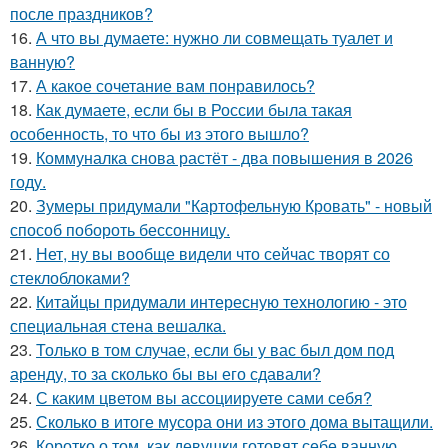
после праздников?
16.
А что вы думаете: нужно ли совмещать туалет и
ванную?
17.
А какое сочетание вам понравилось?
18.
Как думаете, если бы в России была такая
особенность, то что бы из этого вышло?
19.
Коммуналка снова растёт - два повышения в 2026
году.
20.
Зумеры придумали "Картофельную Кровать" - новый
способ побороть бессонницу.
21.
Нет, ну вы вообще видели что сейчас творят со
стеклоблоками?
22.
Китайцы придумали интересную технологию - это
специальная стена вешалка.
23.
Только в том случае, если бы у вас был дом под
аренду, то за сколько бы вы его сдавали?
24.
С каким цветом вы ассоциируете сами себя?
25.
Сколько в итоге мусора они из этого дома вытащили.
26.
Коротко о том, как девушки готовят себе ванную