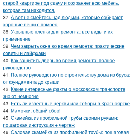
старой квартире под сдачу и сохраняет всю мебель,
которая там находится.
37.
А вот не смейтесь над людьми, которые собирают
хорошие вещи с помоек.
38.
Укрывные пленки для ремонта: все виды и их
применение
39.
Чем закрыть окна во время ремонта: практические
советы и лайфхаки
40.
Как защитить дверь во время ремонта: полное
руководство
41.
Полное руководство по строительству дома из бруса:
от фундамента до крыши
42.
Какие интересные факты о московском транспорте
знают немногие
43.
Есть ли известные церкви или соборы в Красноярске
44.
Мамочки, общий сбор!
45.
Скамейка из профильной трубы своими руками:
пошаговая инструкция + чертеж
46.
Садовая скамейка из профильной трубы: пошаговая