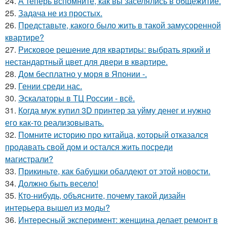
24.
А теперь вспомните, как вы заселялись в общежитие.
25.
Задача не из простых.
26.
Представьте, какого было жить в такой замусоренной
квартире?
27.
Рисковое решение для квартиры: выбрать яркий и
нестандартный цвет для двери в квартире.
28.
Дом бесплатно у моря в Японии -.
29.
Гении среди нас.
30.
Эскалаторы в ТЦ России - всё.
31.
Когда муж купил 3D принтер за уйму денег и нужно
его как-то реализовывать.
32.
Помните историю про китайца, который отказался
продавать свой дом и остался жить посреди
магистрали?
33.
Прикиньте, как бабушки обалдеют от этой новости.
34.
Должно быть весело!
35.
Кто-нибудь, объясните, почему такой дизайн
интерьера вышел из моды?
36.
Интересный эксперимент: женщина делает ремонт в