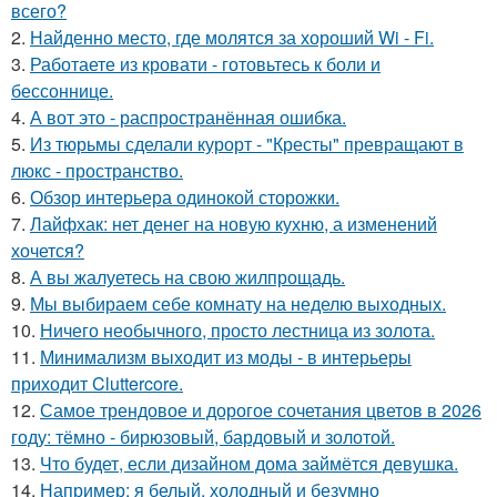
всего?
2.
Найденно место, где молятся за хороший Wi - Fi.
3.
Работаете из кровати - готовьтесь к боли и
бессоннице.
4.
А вот это - распространённая ошибка.
5.
Из тюрьмы сделали курорт - "Кресты" превращают в
люкс - пространство.
6.
Обзор интерьера одинокой сторожки.
7.
Лайфхак: нет денег на новую кухню, а изменений
хочется?
8.
А вы жалуетесь на свою жилпрощадь.
9.
Мы выбираем себе комнату на неделю выходных.
10.
Ничего необычного, просто лестница из золота.
11.
Минимализм выходит из моды - в интерьеры
приходит Cluttercore.
12.
Самое трендовое и дорогое сочетания цветов в 2026
году: тёмно - бирюзовый, бардовый и золотой.
13.
Что будет, если дизайном дома займётся девушка.
14.
Например: я белый, холодный и безумно