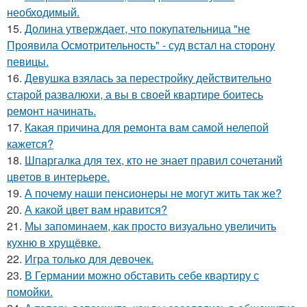
необходимый.
15.
Долина утверждает, что покупательница "не
Проявила Осмотрительность" - суд встал на сторону
певицы.
16.
Девушка взялась за перестройку действительно
старой развалюхи, а вы в своей квартире боитесь
ремонт начинать.
17.
Какая причина для ремонта вам самой нелепой
кажется?
18.
Шпаргалка для тех, кто не знает правил сочетаний
цветов в интерьере.
19.
А почему наши пенсионеры не могут жить так же?
20.
А какой цвет вам нравится?
21.
Мы запоминаем, как просто визуально увеличить
кухню в хрущёвке.
22.
Игра только для девочек.
23.
В Германии можно обставить себе квартиру с
помойки.