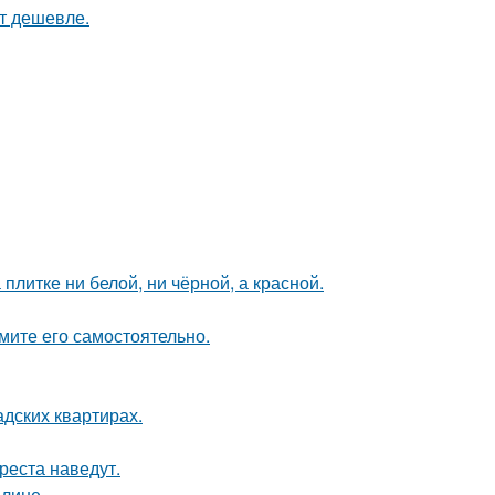
ят дешевле.
литке ни белой, ни чёрной, а красной.
мите его самостоятельно.
дских квартирах.
реста наведут.
алине.