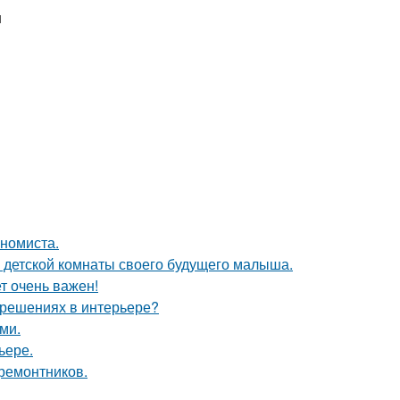
и
ономиста.
е детской комнаты своего будущего малыша.
т очень важен!
 решениях в интерьере?
ми.
ьере.
 ремонтников.