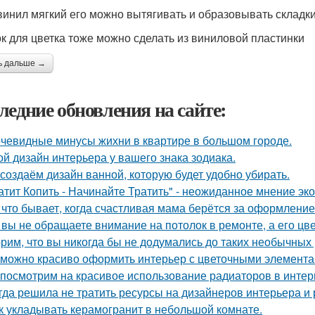
винил мягкий его можно вытягивать и образовывать складк
к для цветка тоже можно сделать из виниловой пластинки
ь дальше →
ледние обновления на сайте:
чевидные минусы жихни в квартире в большом городе.
ой дизайн интерьера у вашего знака зодиака.
создаём дизайн ванной, которую будет удобно убирать.
атит Копить - Начинайте Тратить" - неожиданное мнение эк
 что бывает, когда счастливая мама берётся за оформлени
 вы не обращаете внимание на потолок в ремонте, а его цве
рим, что вы никогда бы не додумались до таких необычных
 можно красиво оформить интерьер с цветочными элемента
посмотрим на красивое использование радиаторов в интер
гда решила не тратить ресурсы на дизайнеров интерьера и
к укладывать керамогранит в небольшой комнате.