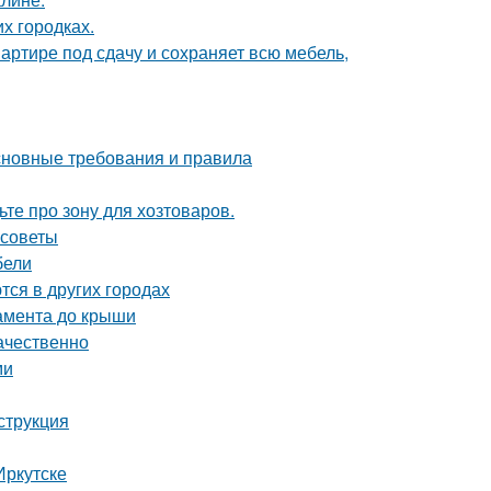
их городках.
артире под сдачу и сохраняет всю мебель,
основные требования и правила
те про зону для хозтоваров.
 советы
бели
тся в других городах
дамента до крыши
ачественно
ми
струкция
Иркутске