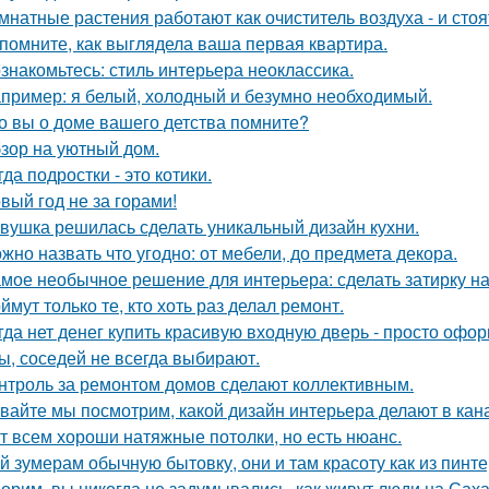
мнатные растения работают как очиститель воздуха - и сто
помните, как выглядела ваша первая квартира.
знакомьтесь: стиль интерьера неоклассика.
пример: я белый, холодный и безумно необходимый.
о вы о доме вашего детства помните?
зор на уютный дом.
гда подростки - это котики.
вый год не за горами!
вушка решилась сделать уникальный дизайн кухни.
жно назвать что угодно: от мебели, до предмета декора.
мое необычное решение для интерьера: сделать затирку на п
ймут только те, кто хоть раз делал ремонт.
гда нет денег купить красивую входную дверь - просто офор
ы, соседей не всегда выбирают.
нтроль за ремонтом домов сделают коллективным.
вайте мы посмотрим, какой дизайн интерьера делают в кана
т всем хороши натяжные потолки, но есть нюанс.
й зумерам обычную бытовку, они и там красоту как из пинте
орим, вы никогда не задумывались, как живут люди на Сах