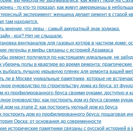
конец - то кто-то показал, как живут американцы в небольш
тересный эксперимент: женщина делает ремонт в старой кв
ая там находится.
ть мнение, что девы - самый аккуратный знак зодиака.
зайн - код? Нет не слышали.
тановка вентканалов для газовых котлов в частном доме: 
кие легенды и мифы связаны с историей Арзамаса
обы ремонт получился по-настоящему идеальным, не забудь
к уберечь полы в квартире во время ремонта: практические
к выбрать лучшую укрывную пленку для ремонта вашей ме
ть ли в Москве уникальные памятники, которые не встречаю
лное руководство по строительству дома из бруса: от фун
м из профилированного бруса своими руками: доступно и к
лное руководство: как построить дом из бруса своими рука
й дом на этапе 2: как построить уютный дом из бруса
к построить дом из профилированного бруса: пошаговая ин
тория Орска: от основания до современности
кие исторические памятники связаны с русской историей в 