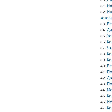
31.
На
32.
Ин
котор
33.
Ес
34.
Ди
35.
Ус
36.
Ка
37.
Чт
38.
Ка
39.
Ка
40.
Ес
41.
По
42.
До
43.
По
44.
Мо
45.
Ка
46.
Ис
47.
Ка