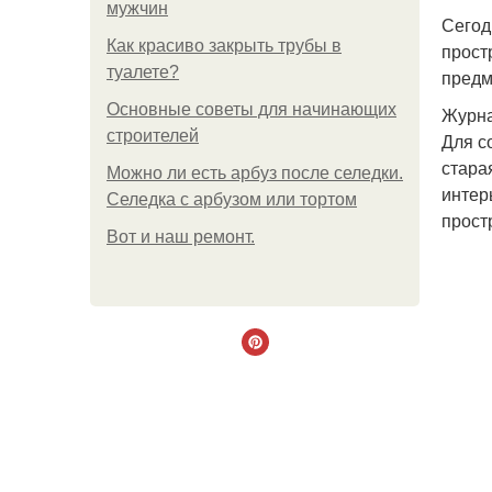
мужчин
Сегод
Как красиво закрыть трубы в
прост
туалете?
предм
Основные советы для начинающих
Журна
строителей
Для с
стара
Можно ли есть арбуз после селедки.
интер
Селедка с арбузом или тортом
прост
Boт и наш ремoнт.