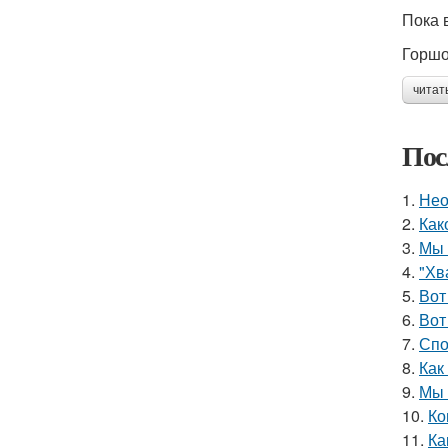
Пока 
Горшо
читат
Пос
1.
Нео
2.
Как
3.
Мы 
4.
"Хв
5.
Вот
6.
Вот
7.
Спо
8.
Как
9.
Мы 
10.
Ко
11.
Ка