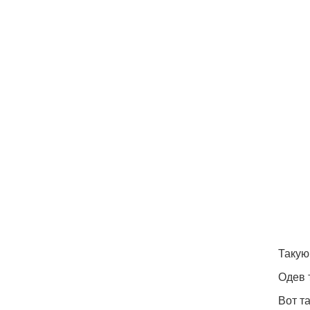
Такую
Одев 
Вот т