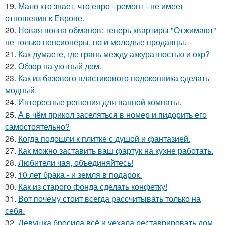
19.
Мало кто знает, что евро - ремонт - не имеет
отношения к Европе.
20.
Новая волна обманов: теперь квартиры "Отжимают"
не только пенсионеры, но и молодые продавцы.
21.
Как думаете, где грань между аккуратностью и окр?
22.
Обзор на уютный дом.
23.
Как из базового пластикового подоконника сделать
модный.
24.
Интересные решения для ванной комнаты.
25.
А в чём прикол заселяться в номер и пидорить его
самостоятельно?
26.
Когда подошли к плитке с душой и фантазией.
27.
Как можно заставить ваш фартук на кухне работать.
28.
Любители чая, объединяйтесь!
29.
10 лет брака - и земля в подарок.
30.
Как из старого фонда сделать конфетку!
31.
Вот почему стоит всегда рассчитывать только на
себя.
32.
Девушка бросила всё и уехала реставрировать дом