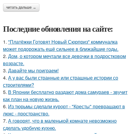
читать дальше →
Последние обновления на сайте:
1.
"Платёжки Готовят Новый Сюрприз" коммуналка
может подорожать ещё сильнее в ближайшие годы.
2.
Дом, о котором мечтали все девочки в подростковом
возрасте.
3.
Давайте мы поиграем!
4.
А у вас были странные или страшные истории со
строителями?
5.
В Японии бесплатно раздают дома самураев - звучит
как план на новую жизнь.
6.
Из тюрьмы сделали курорт - "Кресты" превращают в
люкс - пространство.
7.
А говорят, что в маленькой комнате невозможно
сделать удобную кухню.