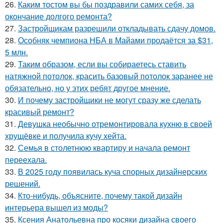
26.
Каким тостом вы бы поздравили самих себя, за
окончание долгого ремонта?
27.
Застройщикам разрешили откладывать сдачу домов.
28.
Особняк чемпиона НБА в Майами продаётся за $31,
5 млн.
29.
Таким образом, если вы собираетесь ставить
натяжной потолок, красить базовый потолок заранее не
обязательно, но у этих ребят другое мнение.
30.
И почему застройщики не могут сразу же сделать
красивый ремонт?
31.
Девушка необычно отремонтировала кухню в своей
хрущёвке и получила кучу хейта.
32.
Семья в столетнюю квартиру и начала ремонт
переехала.
33.
В 2025 году появилась куча спорных дизайнерских
решений.
34.
Кто-нибудь, объясните, почему такой дизайн
интерьера вышел из моды?
35.
Ксения Анатольевна про косяки дизайна своего