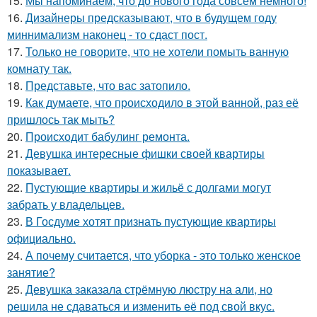
15.
Мы напоминаем, что до нового года совсем немного!
16.
Дизайнеры предсказывают, что в будущем году
миннимализм наконец - то сдаст пост.
17.
Только не говорите, что не хотели помыть ванную
комнату так.
18.
Представьте, что вас затопило.
19.
Как думаете, что происходило в этой ванной, раз её
пришлось так мыть?
20.
Происходит бабулинг ремонта.
21.
Девушка интересные фишки своей квартиры
показывает.
22.
Пустующие квартиры и жильё с долгами могут
забрать у владельцев.
23.
В Госдуме хотят признать пустующие квартиры
официально.
24.
А почему считается, что уборка - это только женское
занятие?
25.
Девушка заказала стрёмную люстру на али, но
решила не сдаваться и изменить её под свой вкус.