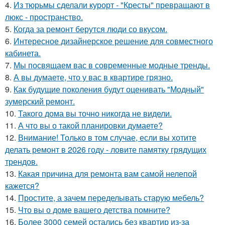
4.
Из тюрьмы сделали курорт - "Кресты" превращают в
люкс - пространство.
5.
Когда за ремонт берутся люди со вкусом.
6.
Интересное дизайнерское решение для совместного
кабинета.
7.
Мы посвящаем вас в современные модные тренды.
8.
А вы думаете, что у вас в квартире грязно.
9.
Как будущие поколения будут оценивать "Модный"
зумерский ремонт.
10.
Такого дома вы точно никогда не видели.
11.
А что вы о такой планировки думаете?
12.
Внимание! Только в том случае, если вы хотите
делать ремонт в 2026 году - ловите памятку грядущих
трендов.
13.
Какая причина для ремонта вам самой нелепой
кажется?
14.
Простите, а зачем переделывать старую мебель?
15.
Что вы о доме вашего детства помните?
16.
Более 3000 семей остались без квартир из-за