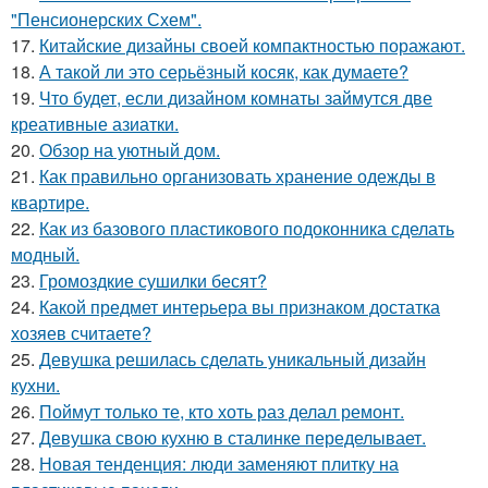
"Пенсионерских Схем".
17.
Китайские дизайны своей компактностью поражают.
18.
А такой ли это серьёзный косяк, как думаете?
19.
Что будет, если дизайном комнаты займутся две
креативные азиатки.
20.
Обзор на уютный дом.
21.
Как правильно организовать хранение одежды в
квартире.
22.
Как из базового пластикового подоконника сделать
модный.
23.
Громоздкие сушилки бесят?
24.
Какой предмет интерьера вы признаком достатка
хозяев считаете?
25.
Девушка решилась сделать уникальный дизайн
кухни.
26.
Поймут только те, кто хоть раз делал ремонт.
27.
Девушка свою кухню в сталинке переделывает.
28.
Новая тенденция: люди заменяют плитку на