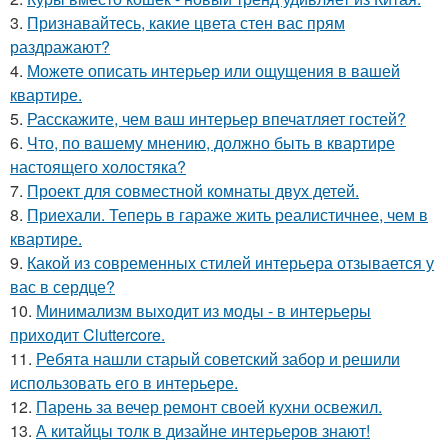
3.
Признавайтесь, какие цвета стен вас прям
раздражают?
4.
Можете описать интерьер или ощущения в вашей
квартире.
5.
Расскажите, чем ваш интерьер впечатляет гостей?
6.
Что, по вашему мнению, должно быть в квартире
настоящего холостяка?
7.
Проект для совместной комнаты двух детей.
8.
Приехали. Теперь в гараже жить реалистичнее, чем в
квартире.
9.
Какой из современных стилей интерьера отзывается у
вас в сердце?
10.
Минимализм выходит из моды - в интерьеры
приходит Cluttercore.
11.
Ребята нашли старый советский забор и решили
использовать его в интерьере.
12.
Парень за вечер ремонт своей кухни освежил.
13.
А китайцы толк в дизайне интерьеров знают!