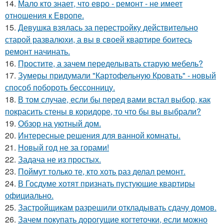
14.
Мало кто знает, что евро - ремонт - не имеет
отношения к Европе.
15.
Девушка взялась за перестройку действительно
старой развалюхи, а вы в своей квартире боитесь
ремонт начинать.
16.
Простите, а зачем переделывать старую мебель?
17.
Зумеры придумали "Картофельную Кровать" - новый
способ побороть бессонницу.
18.
В том случае, если бы перед вами встал выбор, как
покрасить стены в коридоре, то что бы вы выбрали?
19.
Обзор на уютный дом.
20.
Интересные решения для ванной комнаты.
21.
Новый год не за горами!
22.
Задача не из простых.
23.
Поймут только те, кто хоть раз делал ремонт.
24.
В Госдуме хотят признать пустующие квартиры
официально.
25.
Застройщикам разрешили откладывать сдачу домов.
26.
Зачем покупать дорогущие когтеточки, если можно