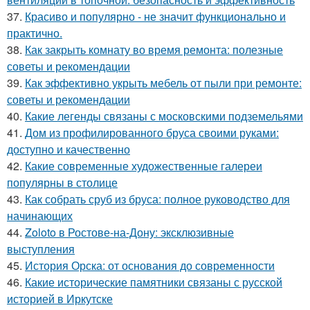
37.
Красиво и популярно - не значит функционально и
практично.
38.
Как закрыть комнату во время ремонта: полезные
советы и рекомендации
39.
Как эффективно укрыть мебель от пыли при ремонте:
советы и рекомендации
40.
Какие легенды связаны с московскими подземельями
41.
Дом из профилированного бруса своими руками:
доступно и качественно
42.
Какие современные художественные галереи
популярны в столице
43.
Как собрать сруб из бруса: полное руководство для
начинающих
44.
Zoloto в Ростове-на-Дону: эксклюзивные
выступления
45.
История Орска: от основания до современности
46.
Какие исторические памятники связаны с русской
историей в Иркутске