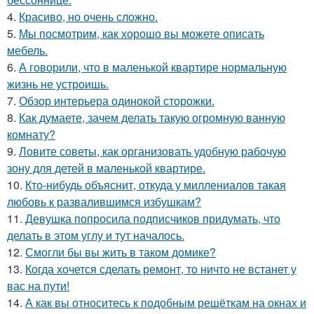
4.
Красиво, но очень сложно.
5.
Мы посмотрим, как хорошо вы можете описать
мебель.
6.
А говорили, что в маленькой квартире нормальную
жизнь не устроишь.
7.
Обзор интерьера одинокой сторожки.
8.
Как думаете, зачем делать такую огромную ванную
комнату?
9.
Ловите советы, как организовать удобную рабочую
зону для детей в маленькой квартире.
10.
Кто-нибудь объяснит, откуда у миллениалов такая
любовь к развалившимся избушкам?
11.
Девушка попросила подписчиков придумать, что
делать в этом углу и тут началось.
12.
Смогли бы вы жить в таком домике?
13.
Когда хочется сделать ремонт, то ничто не встанет у
вас на пути!
14.
А как вы относитесь к подобным решёткам на окнах и