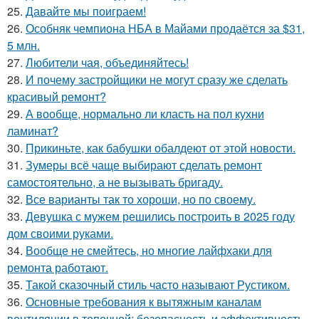
25.
Давайте мы поиграем!
26.
Особняк чемпиона НБА в Майами продаётся за $31,
5 млн.
27.
Любители чая, объединяйтесь!
28.
И почему застройщики не могут сразу же сделать
красивый ремонт?
29.
А вообще, нормально ли класть на пол кухни
ламинат?
30.
Прикиньте, как бабушки обалдеют от этой новости.
31.
Зумеры всё чаще выбирают сделать ремонт
самостоятельно, а не вызывать бригаду.
32.
Все варианты так то хороши, но по своему.
33.
Девушка с мужем решились построить в 2025 году
дом своими руками.
34.
Вообще не смейтесь, но многие лайфхаки для
ремонта работают.
35.
Такой сказочный стиль часто называют Рустиком.
36.
Основные требования к вытяжным каналам
вентиляции в топочной: безопасность и эффективность