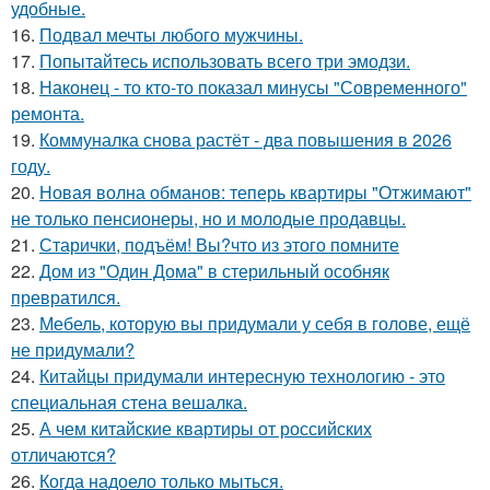
удобные.
16.
Подвал мечты любого мужчины.
17.
Попытайтесь использовать всего три эмодзи.
18.
Наконец - то кто-то показал минусы "Современного"
ремонта.
19.
Коммуналка снова растёт - два повышения в 2026
году.
20.
Новая волна обманов: теперь квартиры "Отжимают"
не только пенсионеры, но и молодые продавцы.
21.
Старички, подъём! Вы?что из этого помните
22.
Дом из "Один Дома" в стерильный особняк
превратился.
23.
Мебель, которую вы придумали у себя в голове, ещё
не придумали?
24.
Китайцы придумали интересную технологию - это
специальная стена вешалка.
25.
А чем китайские квартиры от российских
отличаются?
26.
Когда надоело только мыться.