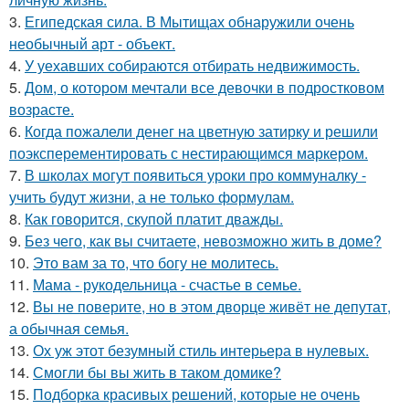
3.
Египедская сила. В Мытищах обнаружили очень
необычный арт - объект.
4.
У уехавших собираются отбирать недвижимость.
5.
Дом, о котором мечтали все девочки в подростковом
возрасте.
6.
Когда пожалели денег на цветную затирку и решили
поэксперементировать с нестирающимся маркером.
7.
В школах могут появиться уроки про коммуналку -
учить будут жизни, а не только формулам.
8.
Как говорится, скупой платит дважды.
9.
Без чего, как вы считаете, невозможно жить в доме?
10.
Это вам за то, что богу не молитесь.
11.
Мама - рукодельница - счастье в семье.
12.
Вы не поверите, но в этом дворце живёт не депутат,
а обычная семья.
13.
Ох уж этот безумный стиль интерьера в нулевых.
14.
Смогли бы вы жить в таком домике?
15.
Подборка красивых решений, которые не очень