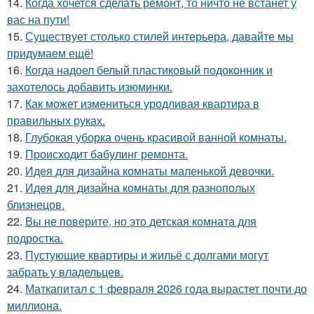
14.
Когда хочется сделать ремонт, то ничто не встанет у
вас на пути!
15.
Существует столько стилей интерьера, давайте мы
придумаем ещё!
16.
Когда надоел белый пластиковый подоконник и
захотелось добавить изюминки.
17.
Как может измениться уродливая квартира в
правильных руках.
18.
Глубокая уборка очень красивой ванной комнаты.
19.
Происходит бабулинг ремонта.
20.
Идея для дизайна комнаты маленькой девочки.
21.
Идея для дизайна комнаты для разнополых
близнецов.
22.
Вы не поверите, но это детская комната для
подростка.
23.
Пустующие квартиры и жильё с долгами могут
забрать у владельцев.
24.
Маткапитал с 1 февраля 2026 года вырастет почти до
миллиона.