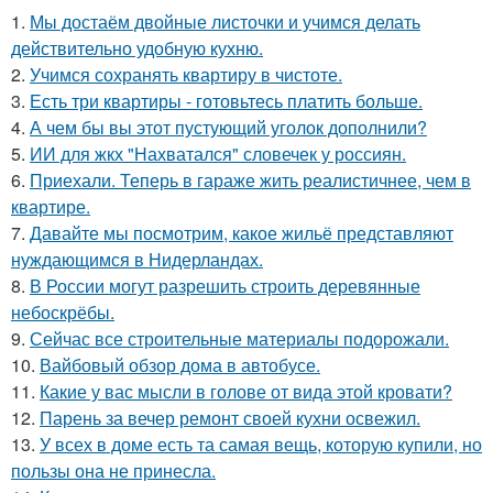
1.
Мы достаём двойные листочки и учимся делать
действительно удобную кухню.
2.
Учимся сохранять квартиру в чистоте.
3.
Есть три квартиры - готовьтесь платить больше.
4.
А чем бы вы этот пустующий уголок дополнили?
5.
ИИ для жкх "Нахватался" словечек у россиян.
6.
Приехали. Теперь в гараже жить реалистичнее, чем в
квартире.
7.
Давайте мы посмотрим, какое жильё представляют
нуждающимся в Нидерландах.
8.
В России могут разрешить строить деревянные
небоскрёбы.
9.
Сейчас все строительные материалы подорожали.
10.
Вайбовый обзор дома в автобусе.
11.
Какие у вас мысли в голове от вида этой кровати?
12.
Парень за вечер ремонт своей кухни освежил.
13.
У всех в доме есть та самая вещь, которую купили, но
пользы она не принесла.