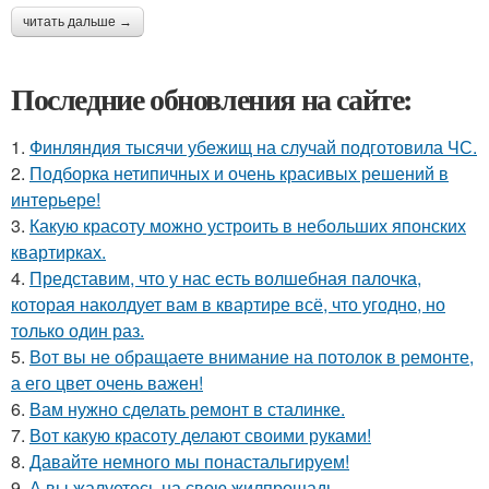
читать дальше →
Последние обновления на сайте:
1.
Финляндия тысячи убежищ на случай подготовила ЧС.
2.
Подборка нетипичных и очень красивых решений в
интерьере!
3.
Какую красоту можно устроить в небольших японских
квартирках.
4.
Представим, что у нас есть волшебная палочка,
которая наколдует вам в квартире всё, что угодно, но
только один раз.
5.
Вот вы не обращаете внимание на потолок в ремонте,
а его цвет очень важен!
6.
Вам нужно сделать ремонт в сталинке.
7.
Вот какую красоту делают своими руками!
8.
Давайте немного мы понастальгируем!
9.
А вы жалуетесь на свою жилпрощадь.