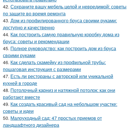
42.
Сохраните вашу мебель целой и невредимой: советы
по защите во время ремонта
43.
Дом из профилированного бруса своими руками:
доступно и качественно
44.
Как построить самую правильную коробку дома из
бруса: советы и рекомендации
45.
Полное руководство: как построить дом из бруса
своими руками
46.
Как сделать скамейку из профильной трубы:
пошаговая инструкция с размерами
47.
Есть ли рестораны с авторской или уникальной
кухней в городе
48.
Потолочный карниз и натяжной потолок: как они
работают вместе
49.
Как создать красивый сад на небольшом участке:
советы и идеи
50.
Малоуходный сад: 47 простых приемов от
ландшафтного дизайнера