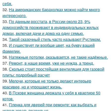
себя.
32.
На американских барахолках можно найти много
интересного.
33.
По данным росстата, в России около 23, 9%
домохозяйств проживают в индивидуальных жилых
домах, включая дачи и дома на одну семью.
34.
Такой сказочный стиль часто называют Рустиком.
35.
И существует ли вообще цвет, на букву вашей
фамилии.
36.
Натяжные потолки, оказывается, не такие надёжные.
37.
Ремонт, в наше время, уже не нужда, а тренд.
38.
Сколько стоит простейшая вентиляция для газовой
плиты: подробный расчет
39.
Мелочи, которые не только делают интерьер
красивее, но и упрощают жизнь.
40.
В Пскове женщина держала у себя в квартире 50
котов.
41.
Пленка для дверей при ремонте: как выбрать и
использовать правильно