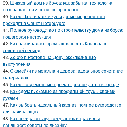
39.
Шикарный дом из бруса: как забытая технология
возвращает нам роскошь прошлого
40.
Какие фестивали и культурные мероприятия
проходят в Санкт-Петербурге
41.
Полное руководство по строительству дома из бруса:
пошаговая инструкция
42.
Как развивалась промышленность Коврова в
советский период
43.
Zoloto в Ростове-на-Дону: эксклюзивные
выступления
44.
Скамейки из металла и дерева: идеальное сочетание
материалов
45.
Какие современные проекты реализуются в городе
46.
Как сделать скамью из профильной трубы своими
руками
47.
Как выбрать идеальный карниз: полное руководство
для начинающих
48.
Как превратить пустой участок в красивый
ландшафт: советы по дизайну