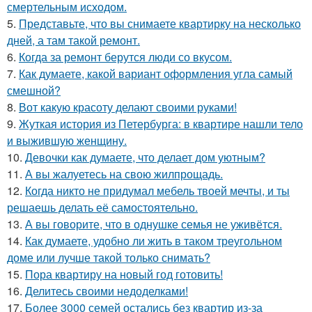
смертельным исходом.
5.
Представьте, что вы снимаете квартирку на несколько
дней, а там такой ремонт.
6.
Когда за ремонт берутся люди со вкусом.
7.
Как думаете, какой вариант оформления угла самый
смешной?
8.
Вот какую красоту делают своими руками!
9.
Жуткая история из Петербурга: в квартире нашли тело
и выжившую женщину.
10.
Девочки как думаете, что делает дом уютным?
11.
А вы жалуетесь на свою жилпрощадь.
12.
Когда никто не придумал мебель твоей мечты, и ты
решаешь делать её самостоятельно.
13.
А вы говорите, что в однушке семья не уживётся.
14.
Как думаете, удобно ли жить в таком треугольном
доме или лучше такой только снимать?
15.
Пора квартиру на новый год готовить!
16.
Делитесь своими недоделками!
17.
Более 3000 семей остались без квартир из-за