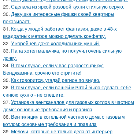
29.
Сделала из яркой розовой кухни стильную серую.
30.
Девушка интересные фишки своей квартиры
показывает.
31.
Когда у людей работает фантазия, даже в 43-х
квадратных метров можно сделать конфетку.
32.
У корейцев даже холодильники умный.
33.
Папа хотел мальчика, но получил очень сильную
дочку.
34.
В том случае, если у вас разросся фикус
Бенджамина, срочно его стригите!
35.
Как говорится, угадай регион по видео.
36.
В том случае, если вашей мечтой было сделать себе
синюю кухню - не спешите.
37.
Установка вентканалов для газовых котлов в частном
доме: основные требования и правила
38.
Вентиляция в котельной частного дома с газовым
котлом: основные требования и правила
39.
Мелочи, которые не только делают интерьер