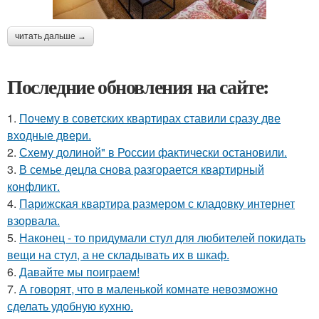
читать дальше →
Последние обновления на сайте:
1.
Почему в советских квартирах ставили сразу две
входные двери.
2.
Схему долиной" в России фактически остановили.
3.
В семье децла снова разгорается квартирный
конфликт.
4.
Парижская квартира размером с кладовку интернет
взорвала.
5.
Наконец - то придумали стул для любителей покидать
вещи на стул, а не складывать их в шкаф.
6.
Давайте мы поиграем!
7.
А говорят, что в маленькой комнате невозможно
сделать удобную кухню.