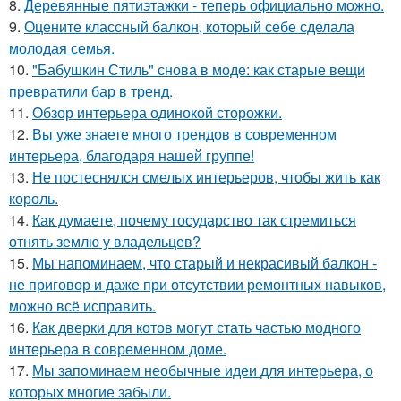
8.
Деревянные пятиэтажки - теперь официально можно.
9.
Оцените классный балкон, который себе сделала
молодая семья.
10.
"Бабушкин Стиль" снова в моде: как старые вещи
превратили бар в тренд.
11.
Обзор интерьера одинокой сторожки.
12.
Вы уже знаете много трендов в современном
интерьера, благодаря нашей группе!
13.
Не постеснялся смелых интерьеров, чтобы жить как
король.
14.
Как думаете, почему государство так стремиться
отнять землю у владельцев?
15.
Мы напоминаем, что старый и некрасивый балкон -
не приговор и даже при отсутствии ремонтных навыков,
можно всё исправить.
16.
Как дверки для котов могут стать частью модного
интерьера в современном доме.
17.
Мы запоминаем необычные идеи для интерьера, о
которых многие забыли.