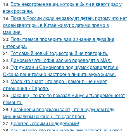
18.
Есть некоторые вещи, которые были в квартирах у
всех россиян.
19.
Пока в России люди не заводят детей, потому что нет
своей квартиры, в Китае живут с детьми прямо в
машине.
20.
Попытаемся проверить ваши знания в дизайне
интерьера.
21.
Тот самый новый год, который не повторить.
22.
Домовые чаты официально переводят в MAX.
23.
Тут джиган и Самойлова под шумок разводятся и
Оксана решительно настроена лишить мужа жилья.
24.
Мало кто знает, что евро - ремонт - не имеет
отношения к Европе.
25.
Наконец - то кто-то показал минусы "Современного"
ремонта.
26.
Дизайнеры предсказывают, что в будущем году
миннимализм наконец - то сдаст пост.
27.
Делитесь своими недоделками!
28.
Как думаете, где грань между аккуратностью и окр?