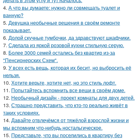
делать в этом углу и тут началось.
4.
А что вы думаете: нужно ли совмещать туалет и
ванную?
5.
Девушка необычные решения в своём ремонте
показывает.
6.
Долой скучные тумбочки, да здравствуют шкафчики.
7.
Сделала из яркой розовой кухни стильную серую.
8.
Более 3000 семей остались без квартир из-за
"Пенсионерских Схем".
9.
У всех есть вещь, которая их бесит, но выбросить её
нельзя.
10.
Хотите верьте, хотите нет, но это стиль лофт.
11.
Попытайтесь вспомнить все вещи в своём доме.
12.
Необычный дизайн - проект комнаты для двух детей.
13.
Страшно представить, что кто-то реально живёт в
таких условиях.
14.
Давайте отвлечёмся от тяжёлой взрослой жизни и
мы вспомним что-нибудь ностальгическое.
15.
Представьте, что вы поселились в квартиру без