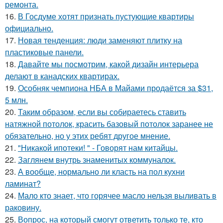
ремонта.
16.
В Госдуме хотят признать пустующие квартиры
официально.
17.
Новая тенденция: люди заменяют плитку на
пластиковые панели.
18.
Давайте мы посмотрим, какой дизайн интерьера
делают в канадских квартирах.
19.
Особняк чемпиона НБА в Майами продаётся за $31,
5 млн.
20.
Таким образом, если вы собираетесь ставить
натяжной потолок, красить базовый потолок заранее не
обязательно, но у этих ребят другое мнение.
21.
"Никакой ипотеки! " - Говорят нам китайцы.
22.
Заглянем внутрь знаменитых коммуналок.
23.
А вообще, нормально ли класть на пол кухни
ламинат?
24.
Мало кто знает, что горячее масло нельзя выливать в
раковину.
25.
Вопрос, на который смогут ответить только те, кто