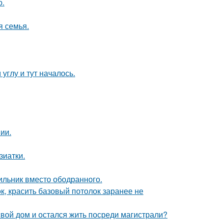
ю.
я семья.
углу и тут началось.
ии.
зиатки.
ильник вместо ободранного.
к, красить базовый потолок заранее не
свой дом и остался жить посреди магистрали?