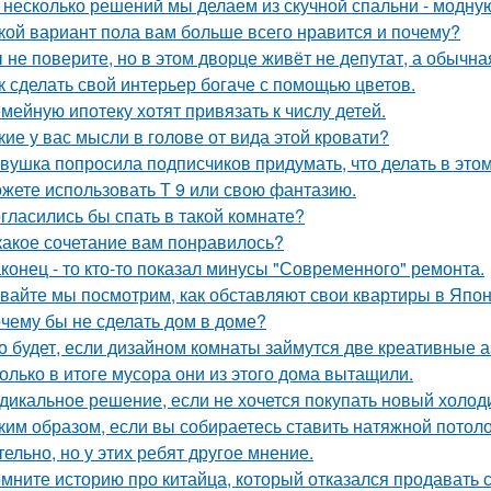
 несколько решений мы делаем из скучной спальни - модну
кой вариант пола вам больше всего нравится и почему?
 не поверите, но в этом дворце живёт не депутат, а обычна
к сделать свой интерьер богаче с помощью цветов.
мейную ипотеку хотят привязать к числу детей.
кие у вас мысли в голове от вида этой кровати?
вушка попросила подписчиков придумать, что делать в этом 
жете использовать Т 9 или свою фантазию.
гласились бы спать в такой комнате?
какое сочетание вам понравилось?
конец - то кто-то показал минусы "Современного" ремонта.
вайте мы посмотрим, как обставляют свои квартиры в Япон
чему бы не сделать дом в доме?
о будет, если дизайном комнаты займутся две креативные а
олько в итоге мусора они из этого дома вытащили.
дикальное решение, если не хочется покупать новый холод
ким образом, если вы собираетесь ставить натяжной потоло
тельно, но у этих ребят другое мнение.
мните историю про китайца, который отказался продавать 