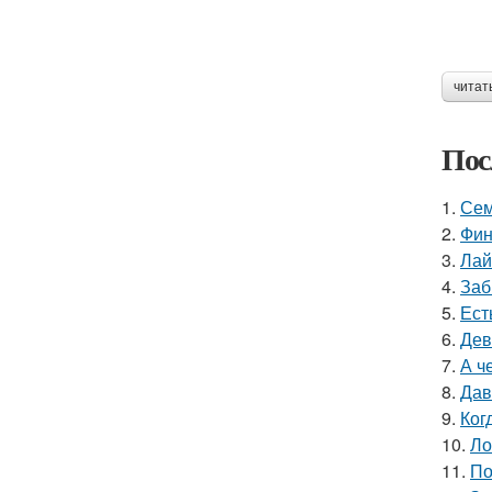
читат
Пос
1.
Сем
2.
Фин
3.
Лай
4.
Заб
5.
Ест
6.
Дев
7.
А ч
8.
Дав
9.
Ког
10.
Ло
11.
По