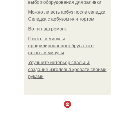
выбор оборудования для заливки
Можно ли есть арбуз после селедки.
Селедка с арбузом или тортом
Boт и наш ремoнт.
Плюсы и минусы
профилированного бруса: все
плюсы и минусы
Улучшите интерьер спальни:
создание изголовья кровати своими
руками