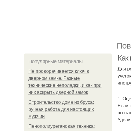
Пов
Как 
Популярные материалы
Для р
Не проворачивается ключ в
учето
дверном замке. Разные
инстр
технические неполадки, и как при
них вскрыть дверной замок
1. Оц
Строительство дома из бруса:
Если 
ручная работа для настоящих
поэта
мужчин
Удели
Пенополиуретановая техника: