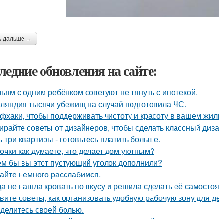
ь дальше →
ледние обновления на сайте:
ьям с одним ребёнком советуют не тянуть с ипотекой.
ляндия тысячи убежищ на случай подготовила ЧС.
фхаки, чтобы поддерживать чистоту и красоту в вашем жил
ирайте советы от дизайнеров, чтобы сделать классный диз
ь три квартиры - готовьтесь платить больше.
очки как думаете, что делает дом уютным?
ем бы вы этот пустующий уголок дополнили?
айте немного расслабимся.
да не нашла кровать по вкусу и решила сделать её самостоя
вите советы, как организовать удобную рабочую зону для д
делитесь своей болью.