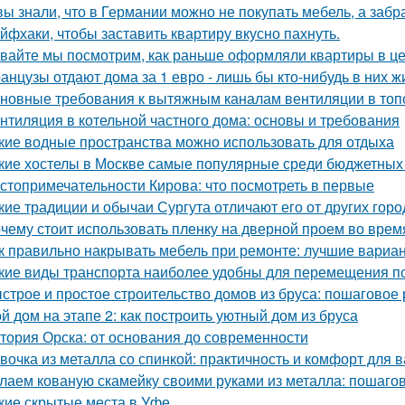
вы знали, что в Германии можно не покупать мебель, а забра
йфхаки, чтобы заставить квартиру вкусно пахнуть.
вайте мы посмотрим, как раньше оформляли квартиры в це
анцузы отдают дома за 1 евро - лишь бы кто-нибудь в них ж
новные требования к вытяжным каналам вентиляции в топо
нтиляция в котельной частного дома: основы и требования
кие водные пространства можно использовать для отдыха
кие хостелы в Москве самые популярные среди бюджетных
стопримечательности Кирова: что посмотреть в первые
кие традиции и обычаи Сургута отличают его от других гор
чему стоит использовать пленку на дверной проем во врем
к правильно накрывать мебель при ремонте: лучшие вариа
кие виды транспорта наиболее удобны для перемещения п
строе и простое строительство домов из бруса: пошаговое
й дом на этапе 2: как построить уютный дом из бруса
тория Орска: от основания до современности
вочка из металла со спинкой: практичность и комфорт для 
лаем кованую скамейку своими руками из металла: пошаго
кие скрытые места в Уфе