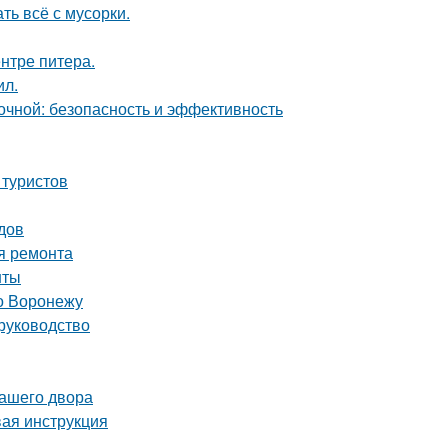
ть всё с мусорки.
нтре питера.
ил.
чной: безопасность и эффективность
 туристов
одов
я ремонта
нты
о Воронежу
 руководство
вашего двора
вая инструкция