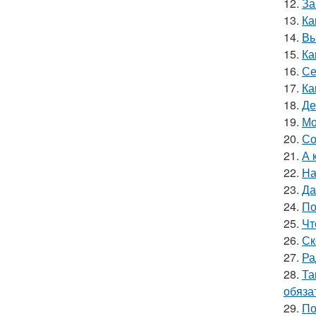
12.
За
13.
Ка
14.
Вы
15.
Ка
16.
Се
17.
Ка
18.
Де
19.
Мо
20.
Со
21.
А 
22.
На
23.
Да
24.
По
25.
Чт
26.
Ск
27.
Ра
28.
Та
обяза
29.
По