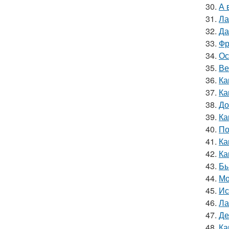
30.
А 
31.
Ла
32.
Да
33.
Фр
34.
Ос
35.
Ве
36.
Ка
37.
Ка
38.
До
39.
Ка
40.
По
41.
Ка
42.
Ка
43.
Бы
44.
Мо
45.
Ис
46.
Ла
47.
Де
48.
Ка