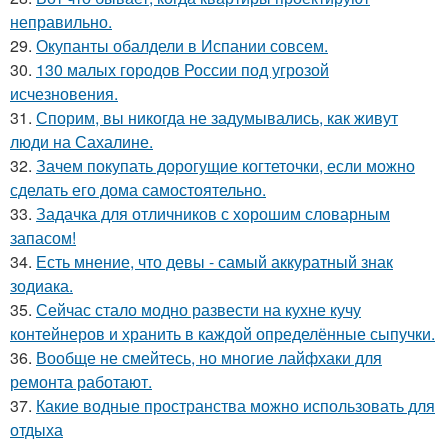
неправильно.
29.
Окупанты обалдели в Испании совсем.
30.
130 малых городов России под угрозой
исчезновения.
31.
Спорим, вы никогда не задумывались, как живут
люди на Сахалине.
32.
Зачем покупать дорогущие когтеточки, если можно
сделать его дома самостоятельно.
33.
Задачка для отличников с хорошим словарным
запасом!
34.
Есть мнение, что девы - самый аккуратный знак
зодиака.
35.
Сейчас стало модно развести на кухне кучу
контейнеров и хранить в каждой определённые сыпучки.
36.
Вообще не смейтесь, но многие лайфхаки для
ремонта работают.
37.
Какие водные пространства можно использовать для
отдыха