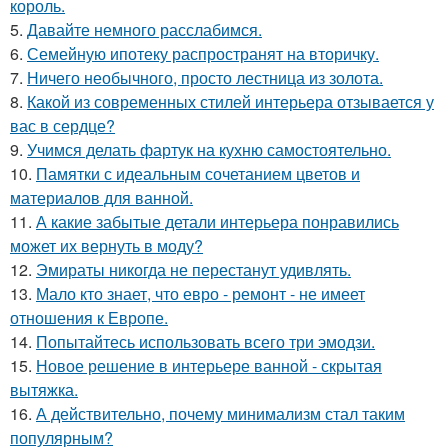
король.
5.
Давайте немного расслабимся.
6.
Семейную ипотеку распространят на вторичку.
7.
Ничего необычного, просто лестница из золота.
8.
Какой из современных стилей интерьера отзывается у
вас в сердце?
9.
Учимся делать фартук на кухню самостоятельно.
10.
Памятки с идеальным сочетанием цветов и
материалов для ванной.
11.
А какие забытые детали интерьера понравились
может их вернуть в моду?
12.
Эмираты никогда не перестанут удивлять.
13.
Мало кто знает, что евро - ремонт - не имеет
отношения к Европе.
14.
Попытайтесь использовать всего три эмодзи.
15.
Новое решение в интерьере ванной - скрытая
вытяжка.
16.
А действительно, почему минимализм стал таким
популярным?