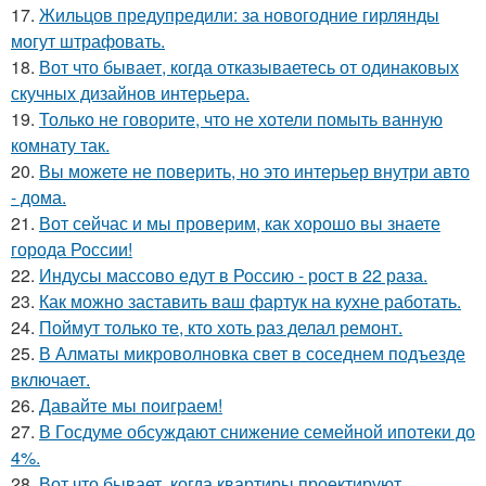
17.
Жильцов предупредили: за новогодние гирлянды
могут штрафовать.
18.
Вот что бывает, когда отказываетесь от одинаковых
скучных дизайнов интерьера.
19.
Только не говорите, что не хотели помыть ванную
комнату так.
20.
Вы можете не поверить, но это интерьер внутри авто
- дома.
21.
Вот сейчас и мы проверим, как хорошо вы знаете
города России!
22.
Индусы массово едут в Россию - рост в 22 раза.
23.
Как можно заставить ваш фартук на кухне работать.
24.
Поймут только те, кто хоть раз делал ремонт.
25.
В Алматы микроволновка свет в соседнем подъезде
включает.
26.
Давайте мы поиграем!
27.
В Госдуме обсуждают снижение семейной ипотеки до
4%.
28.
Вот что бывает, когда квартиры проектируют