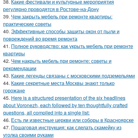
38.
Какие фестивали и культурные мероприятия
регулярно проводятся в Ростове-на-Дону
39.
Чем закрыть мебель при ремонте квартиры:
практические советы
40.
Эффективные способы защиты окон от пыли и
повреждений во время ремонта
41.
Полное руководство: как укрыть мебель при ремонте
квартиры
42.
Чем накрыть мебель при ремонте: советы и
рекомендации
43.
Какие легенды связаны с московскими подземельями
44.
Какие секретные места Москвы знают только
горожане
45.
Here is a structured presentation of the six headlines
about Voronezh, each followed by ten thoughtfully crafted
questions, all compiled into a single list:
46.
Есть ли известные церкви или соборы в Красноярске
47.
Пошаговая инструкция: как сделать скамейку из
уголка своими руками