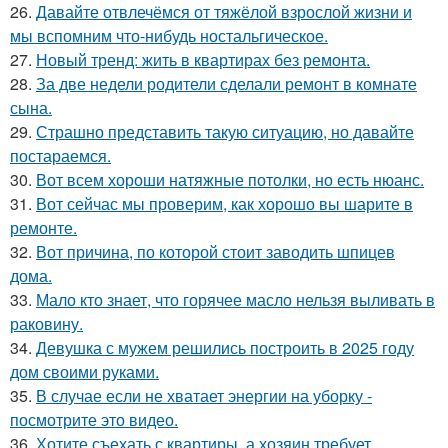
26.
Давайте отвлечёмся от тяжёлой взрослой жизни и
мы вспомним что-нибудь ностальгическое.
27.
Новый тренд: жить в квартирах без ремонта.
28.
За две недели родители сделали ремонт в комнате
сына.
29.
Страшно представить такую ситуацию, но давайте
постараемся.
30.
Вот всем хороши натяжные потолки, но есть нюанс.
31.
Вот сейчас мы проверим, как хорошо вы шарите в
ремонте.
32.
Вот причина, по которой стоит заводить шпицев
дома.
33.
Мало кто знает, что горячее масло нельзя выливать в
раковину.
34.
Девушка с мужем решились построить в 2025 году
дом своими руками.
35.
В случае если не хватает энергии на уборку -
посмотрите это видео.
36.
Хотите съехать с квартиры, а хозяин требует