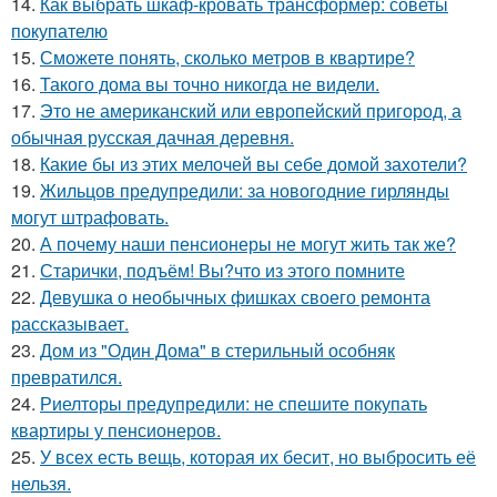
14.
Как выбрать шкаф-кровать трансформер: советы
покупателю
15.
Сможете понять, сколько метров в квартире?
16.
Такого дома вы точно никогда не видели.
17.
Это не американский или европейский пригород, а
обычная русская дачная деревня.
18.
Какие бы из этих мелочей вы себе домой захотели?
19.
Жильцов предупредили: за новогодние гирлянды
могут штрафовать.
20.
А почему наши пенсионеры не могут жить так же?
21.
Старички, подъём! Вы?что из этого помните
22.
Девушка о необычных фишках своего ремонта
рассказывает.
23.
Дом из "Один Дома" в стерильный особняк
превратился.
24.
Риелторы предупредили: не спешите покупать
квартиры у пенсионеров.
25.
У всех есть вещь, которая их бесит, но выбросить её
нельзя.