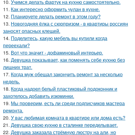
10.
Учимся делать фартук на кухню самостоятельно.
11.
Как интересно оформить чулан в кухне.
12.
Планируете делать ремонт в этом году?
13.
Новогодняя ёлка с сюрпризом - в квартиры россиян
заносят опасных клещей.
14.
Поделитесь, какую мебель вы купили когда
переехали?
15.
Вот что значит - дофаминовый интерьер.
16.
Девушка показывает, как поменять себе кухню без
лишних трат.
17.
Когда муж обещал закончить ремонт за несколько
недель.
18.
Когда надоел белый пластиковый подоконник и
захотелось добавить изюминки.
19.
Мы проверим, есть ли среди подписчиков мастера
ремонта.
20.
У вас любимая комната в квартире или дома есть?
21.
Девушка свою кухню в сталинке переделывает.
22.
Девушка заказала стрёмную люстру на али, но