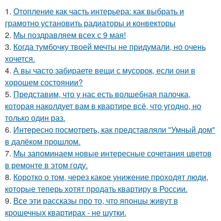
1.
Отопление как часть интерьера: как выбрать и
грамотно установить радиаторы и конвекторы
2.
Мы поздравляем всех с 9 мая!
3.
Когда тумбочку твоей мечты не придумали, но очень
хочется.
4.
А вы часто забираете вещи с мусорок, если они в
хорошем состоянии?
5.
Представим, что у нас есть волшебная палочка,
которая наколдует вам в квартире всё, что угодно, но
только один раз.
6.
Интересно посмотреть, как представляли "Умный дом"
в далёком прошлом.
7.
Мы запоминаем новые интересные сочетания цветов
в ремонте в этом году.
8.
Коротко о том, через какое унижение проходят люди,
которые теперь хотят продать квартиру в России.
9.
Все эти рассказы про то, что японцы живут в
крошечных квартирах - не шутки.