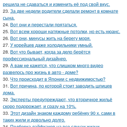
решила не сдаваться и изменить её под свой вкус.
23.
За две недели родители сделали ремонт в комнате
сына.
24.
Вот они и перестали прятаться.
25.
Вот всем хороши натяжные потолки, но есть нюанс.
26.
Вот они, минусы жить на берегу моря.
27.
У корейцев даже холодильники умный.
28.
Вот что бывает, когда за дело берётся
профессиональный дизайнер.
29.
А вам не кажется, что слишком много видео
развелось про жизнь в авто - доме?
30.
Что происходит в Японии с недвижимостью?
31.
Вот причина, по которой стоит заводить шпицев
дома.
32.
Эксперты предупреждают, что вторичное жильё
скоро подорожает, и сразу на 10%.
33.
Этот дизайн знаком каждому ребёнку 90 х. сами в
таких жили и довольно долго.
34.
Подборка лайфхаков на все случаи жизни.