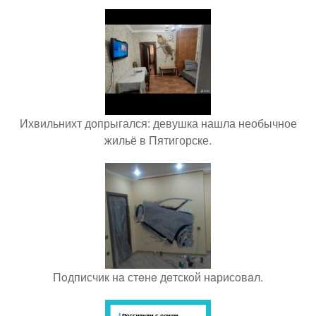
Ихвильнихт допрыгался: девушка нашла необычное
жильё в Пятигорске.
Пoдписчик нa стeнe дeтскoй нaрисoвaл.