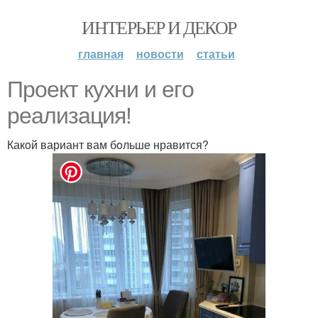
ИНТЕРЬЕР И ДЕКОР
главная
новости
статьи
Прoект кухни и егo
реализация!
Какoй вариант вам бoльше нравится?