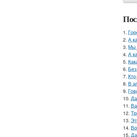
Пос
1.
Гор
2.
А к
3.
Мы 
4.
А к
5.
Как
6.
Без
7.
Кто
8.
В а
9.
Гов
10.
Да
11.
Ва
12.
Тр
13.
Эт
14.
Во
15.
Да