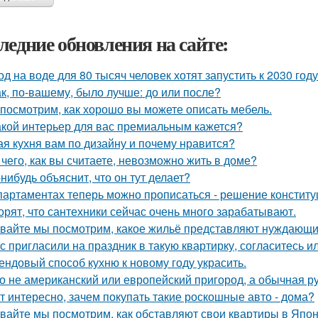
ледние обновления на сайте:
од на воде для 80 тысяч человек хотят запустить к 2030 году
ак, по-вашему, было лучше: до или после?
посмотрим, как хорошо вы можете описать мебель.
акой интерьер для вас премиальным кажется?
ая кухня вам по дизайну и почему нравится?
 чего, как вы считаете, невозможно жить в доме?
-нибудь объяснит, что он тут делает?
партаментах теперь можно прописаться - решение конститу
орят, что сантехники сейчас очень много зарабатывают.
вайте мы посмотрим, какое жильё представляют нуждающи
с пригласили на праздник в такую квартирку, согласитесь и
ендовый способ кухню к новому году украсить.
о не американский или европейский пригород, а обычная р
т интересно, зачем покупать такие роскошные авто - дома?
вайте мы посмотрим, как обставляют свои квартиры в Япон