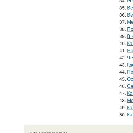
34.
Ре
35.
Ве
36.
Ве
37.
Ме
38.
По
39.
В 
40.
Ка
41.
He
42.
Че
43.
Гд
44.
По
45.
Ос
46.
Са
47.
Ко
48.
Мо
49.
Ка
50.
Ка
© 2026 Интерьер и Декор