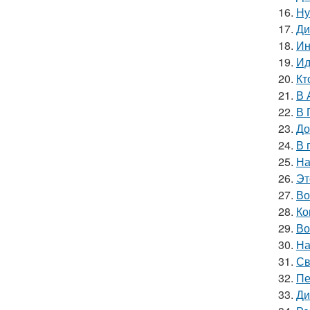
16.
Ну
17.
Ди
18.
Ин
19.
Ид
20.
Кт
21.
В 
22.
В 
23.
До
24.
В 
25.
На
26.
Эт
27.
Во
28.
Ко
29.
Во
30.
На
31.
Св
32.
Пе
33.
Ди