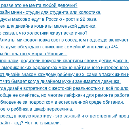
 разве это не мечта любой девочки?
зайн мини - студии для студента или холостяка.
дусы массово едут в Россию - рост в 22 раза.
ея для дизайна комнаты маленькой девочки.
о сказал, что холостяки живут аскетично?
Алматы микроволновка свет в соседнем подъезде включает
Госдуме обсуждают снижение семейной ипотеки до 4%.
м бесплатно у моря в Японии -.
прошлом, родители покупали квартиры своим детям даже в 
 американских барахолках можно найти много интересного.
от дизайн знаком каждому ребёнку 90 х. сами в таких жили 
т что бывает когда дизайном кухни занимается девушка.
гда дизайн встретился с жестокой реальностью и всё пошло 
обще не смейтесь, но многие лайфхаки для ремонта работа
блюдение за подростком в естественной среде обитания.
оего ребёнка в шкаф переселила.
реезд в новую квартиру - это важный и ответственный про
зайн - код? Нет не слышали.