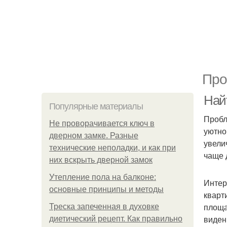
Про
Най
Популярные материалы
Пробл
Не проворачивается ключ в
уютно
дверном замке. Разные
увели
технические неполадки, и как при
чаще 
них вскрыть дверной замок
Утепление пола на балконе:
Интер
основные принципы и методы
кварт
площа
Треска запеченная в духовке
виден
диетический рецепт. Как правильно