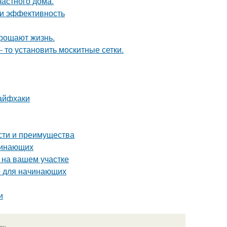
частного дома.
 и эффективность
прощают жизнь.
- то установить москитные сетки.
лайфхаки
сти и преимущества
чинающих
 на вашем участке
о для начинающих
и
язь