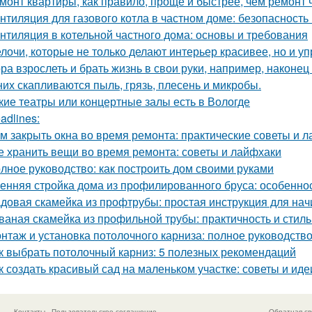
монт квартиры, как правило, проще и быстрее, чем ремонт 
нтиляция для газового котла в частном доме: безопасность
нтиляция в котельной частного дома: основы и требования
лочи, которые не только делают интерьер красивее, но и у
ра взрослеть и брать жизнь в свои руки, например, наконец 
них скапливаются пыль, грязь, плесень и микробы.
кие театры или концертные залы есть в Вологде
adlines:
м закрыть окна во время ремонта: практические советы и 
е хранить вещи во время ремонта: советы и лайфхаки
лное руководство: как построить дом своими руками
енняя стройка дома из профилированного бруса: особенно
довая скамейка из профтрубы: простая инструкция для на
ваная скамейка из профильной трубы: практичность и стиль
нтаж и установка потолочного карниза: полное руководств
к выбрать потолочный карниз: 5 полезных рекомендаций
к создать красивый сад на маленьком участке: советы и иде
Контакты
Пользовательское соглашение
Обратная св