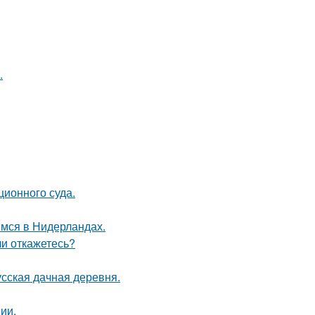
.
ционного суда.
мся в Нидерландах.
ли откажетесь?
усская дачная деревня.
ии.