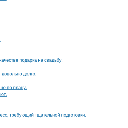
.
качестве подарка на свадьбу.
и довольно долго.
не по плану.
ют.
цесс, требующий тщательной подготовки.