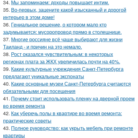
34.
Мы запоминаем: доходы повышает интим.
35.
Во-первых, зацените какой изысканный и дорогой
интерьер в этом доме!
36.
Гениальное решение, о котором мало кто
задумывается: мусоропровод прямо в столешнице.
37.
Многие россияне всё чаще выбирают для жизни
Таиланд - и причин на это немало.
38.
Рост оказался чувствительным: в некоторых
регионах плата за ЖКХ увеличилась почти на 40%.
39.
Какие культурные учреждения Санкт-Петербурга
предлагают уникальные экспонаты
40.
Какие основные музеи Санкт-Петербурга считаются
обязательными для посещения
41.
Почему стоит использовать пленку на дверной проем
во время ремонта
42.
Как уберечь полы в квартире во время ремонта:
практические советы
43.
Полное руководство: как укрыть мебель при ремонте
квартиры