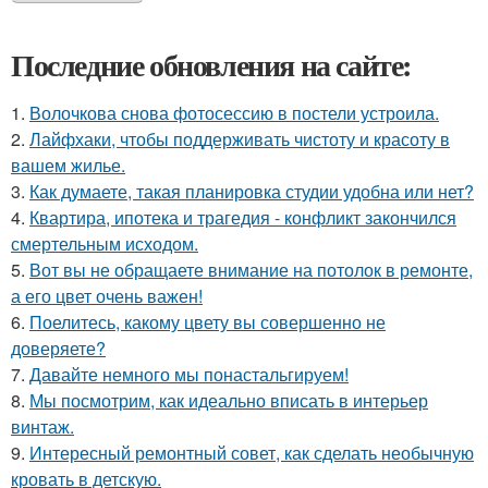
Последние обновления на сайте:
1.
Волочкова снова фотосессию в постели устроила.
2.
Лайфхаки, чтобы поддерживать чистоту и красоту в
вашем жилье.
3.
Как думаете, такая планировка студии удобна или нет?
4.
Квартира, ипотека и трагедия - конфликт закончился
смертельным исходом.
5.
Вот вы не обращаете внимание на потолок в ремонте,
а его цвет очень важен!
6.
Поелитесь, какому цвету вы совершенно не
доверяете?
7.
Давайте немного мы понастальгируем!
8.
Мы посмотрим, как идеально вписать в интерьер
винтаж.
9.
Интересный ремонтный совет, как сделать необычную
кровать в детскую.