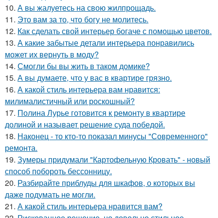
10.
А вы жалуетесь на свою жилпрощадь.
11.
Это вам за то, что богу не молитесь.
12.
Как сделать свой интерьер богаче с помощью цветов.
13.
А какие забытые детали интерьера понравились
может их вернуть в моду?
14.
Смогли бы вы жить в таком домике?
15.
А вы думаете, что у вас в квартире грязно.
16.
А какой стиль интерьера вам нравится:
милималистичный или роскошный?
17.
Полина Лурье готовится к ремонту в квартире
долиной и называет решение суда победой.
18.
Наконец - то кто-то показал минусы "Современного"
ремонта.
19.
Зумеры придумали "Картофельную Кровать" - новый
способ побороть бессонницу.
20.
Разбирайте приблуды для шкафов, о которых вы
даже подумать не могли.
21.
А какой стиль интерьера нравится вам?
22.
Рискованное решение, но довольно стильное.