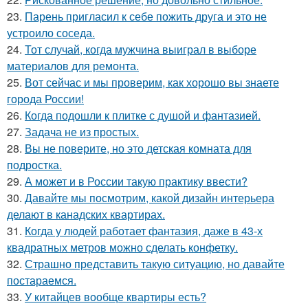
23.
Парень пригласил к себе пожить друга и это не
устроило соседа.
24.
Тот случай, когда мужчина выиграл в выборе
материалов для ремонта.
25.
Вот сейчас и мы проверим, как хорошо вы знаете
города России!
26.
Когда подошли к плитке с душой и фантазией.
27.
Задача не из простых.
28.
Вы не поверите, но это детская комната для
подростка.
29.
А может и в России такую практику ввести?
30.
Давайте мы посмотрим, какой дизайн интерьера
делают в канадских квартирах.
31.
Когда у людей работает фантазия, даже в 43-х
квадратных метров можно сделать конфетку.
32.
Страшно представить такую ситуацию, но давайте
постараемся.
33.
У китайцев вообще квартиры есть?