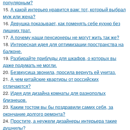
популярным?
15.
А какой интерьер нравится вам: тот, который выбрал
муж или жена?
16.
Девушка показывает, как поменять себе кухню без
лишних трат.
17.
А почему наши пенсионеры не могут жить так же?
18.
Интересная идея для оптимизации пространства на
балконе.
19.
Разбирайте приблуды для шкафов, о которых вы
даже подумать не могли.
20.
Безвкусица звонила, просила вернуть ей унитаз.
21.
А чем китайские квартиры от российских
отличаются?
22.
Идея для дизайна комнаты для разнополых
близнецов.
23.
Каким тостом вы бы поздравили самих себя, за
окончание долгого ремонта?
24.
Простите, а неужели дизайнеры интерьера такие
душнилы?