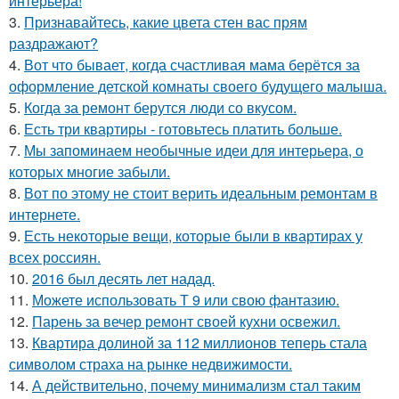
интерьера!
3.
Признавайтесь, какие цвета стен вас прям
раздражают?
4.
Вот что бывает, когда счастливая мама берётся за
оформление детской комнаты своего будущего малыша.
5.
Когда за ремонт берутся люди со вкусом.
6.
Есть три квартиры - готовьтесь платить больше.
7.
Мы запоминаем необычные идеи для интерьера, о
которых многие забыли.
8.
Вот по этому не стоит верить идеальным ремонтам в
интернете.
9.
Есть некоторые вещи, которые были в квартирах у
всех россиян.
10.
2016 был десять лет надад.
11.
Можете использовать Т 9 или свою фантазию.
12.
Парень за вечер ремонт своей кухни освежил.
13.
Квартира долиной за 112 миллионов теперь стала
символом страха на рынке недвижимости.
14.
А действительно, почему минимализм стал таким