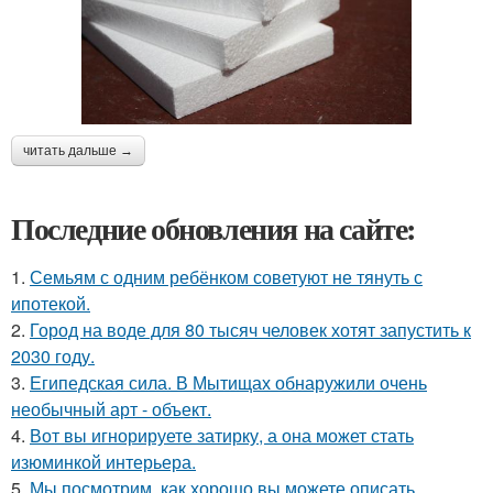
читать дальше →
Последние обновления на сайте:
1.
Семьям с одним ребёнком советуют не тянуть с
ипотекой.
2.
Город на воде для 80 тысяч человек хотят запустить к
2030 году.
3.
Египедская сила. В Мытищах обнаружили очень
необычный арт - объект.
4.
Вот вы игнорируете затирку, а она может стать
изюминкой интерьера.
5.
Мы посмотрим, как хорошо вы можете описать