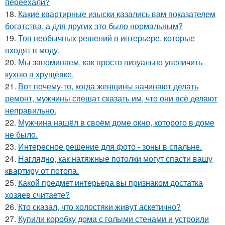
переехали?
18.
Какие квартирные изыски казались вам показателем
богатства, а для других это было нормальным?
19.
Топ необычных решений в интерьере, которые
входят в моду.
20.
Мы запоминаем, как просто визуально увеличить
кухню в хрущёвке.
21.
Вот почему-то, когда женщины начинают делать
ремонт, мужчины спешат сказать им, что они всё делают
неправильно.
22.
Мужчина нашёл в своём доме окно, которого в доме
не было.
23.
Интересное решение для фото - зоны в спальне.
24.
Наглядно, как натяжные потолки могут спасти вашу
квартиру от потопа.
25.
Какой предмет интерьера вы признаком достатка
хозяев считаете?
26.
Кто сказал, что холостяки живут аскетично?
27.
Купили коробку дома с голыми стенами и устроили