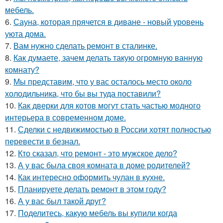
мебель.
6.
Сауна, которая прячется в диване - новый уровень
уюта дома.
7.
Вам нужно сделать ремонт в сталинке.
8.
Как думаете, зачем делать такую огромную ванную
комнату?
9.
Мы представим, что у вас осталось место около
холодильника, что бы вы туда поставили?
10.
Как дверки для котов могут стать частью модного
интерьера в современном доме.
11.
Сделки с недвижимостью в России хотят полностью
перевести в безнал.
12.
Кто сказал, что ремонт - это мужское дело?
13.
А у вас была своя комната в доме родителей?
14.
Как интересно оформить чулан в кухне.
15.
Планируете делать ремонт в этом году?
16.
А у вас был такой друг?
17.
Поделитесь, какую мебель вы купили когда