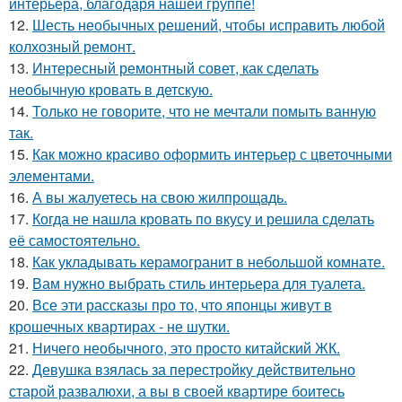
интерьера, благодаря нашей группе!
12.
Шесть необычных решений, чтобы исправить любой
колхозный ремонт.
13.
Интересный ремонтный совет, как сделать
необычную кровать в детскую.
14.
Только не говорите, что не мечтали помыть ванную
так.
15.
Как можно красиво оформить интерьер с цветочными
элементами.
16.
А вы жалуетесь на свою жилпрощадь.
17.
Когда не нашла кровать по вкусу и решила сделать
её самостоятельно.
18.
Как укладывать керамогранит в небольшой комнате.
19.
Вам нужно выбрать стиль интерьера для туалета.
20.
Все эти рассказы про то, что японцы живут в
крошечных квартирах - не шутки.
21.
Ничего необычного, это просто китайский ЖК.
22.
Девушка взялась за перестройку действительно
старой развалюхи, а вы в своей квартире боитесь