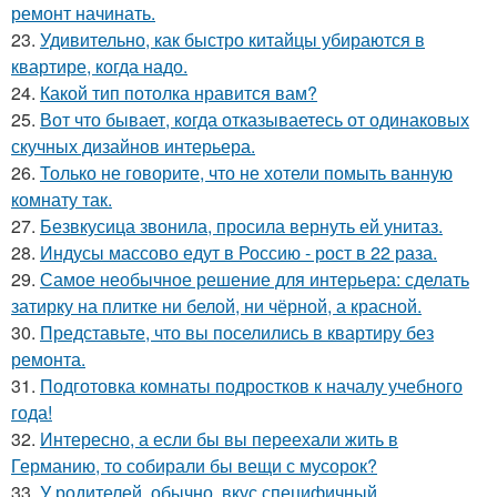
ремонт начинать.
23.
Удивительно, как быстро китайцы убираются в
квартире, когда надо.
24.
Какой тип потолка нравится вам?
25.
Вот что бывает, когда отказываетесь от одинаковых
скучных дизайнов интерьера.
26.
Только не говорите, что не хотели помыть ванную
комнату так.
27.
Безвкусица звонила, просила вернуть ей унитаз.
28.
Индусы массово едут в Россию - рост в 22 раза.
29.
Самое необычное решение для интерьера: сделать
затирку на плитке ни белой, ни чёрной, а красной.
30.
Представьте, что вы поселились в квартиру без
ремонта.
31.
Подготовка комнаты подростков к началу учебного
года!
32.
Интересно, а если бы вы переехали жить в
Германию, то собирали бы вещи с мусорок?
33.
У родителей, обычно, вкус специфичный.