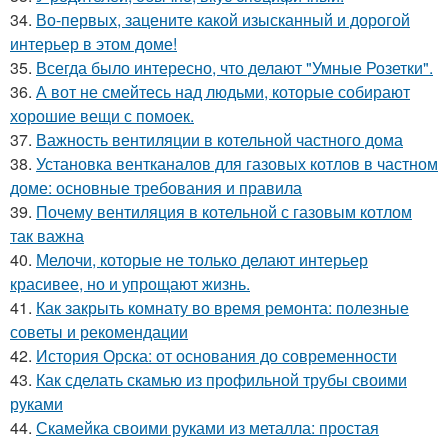
34.
Во-первых, зацените какой изысканный и дорогой
интерьер в этом доме!
35.
Всегда было интересно, что делают "Умные Розетки".
36.
А вот не смейтесь над людьми, которые собирают
хорошие вещи с помоек.
37.
Важность вентиляции в котельной частного дома
38.
Установка вентканалов для газовых котлов в частном
доме: основные требования и правила
39.
Почему вентиляция в котельной с газовым котлом
так важна
40.
Мелочи, которые не только делают интерьер
красивее, но и упрощают жизнь.
41.
Как закрыть комнату во время ремонта: полезные
советы и рекомендации
42.
История Орска: от основания до современности
43.
Как сделать скамью из профильной трубы своими
руками
44.
Скамейка своими руками из металла: простая