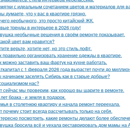
мятки с идеальным сочетанием цветов и материалов для в
вы думаете, что у вас в квартире грязно.
чего необычного, это просто китайский ЖК.
вые тренды в интерьере в 2026 году!
вушка необычные решения в своём ремонте показывает.
какой цвет вам нравится?
тите верьте, хотите нет, но это стиль лофт.
к правильно организовать хранение одежды в квартире.
к можно заставить ваш фартук на кухне работать.
ткапитал с 1 февраля 2026 года вырастет почти до миллион
 начинаем заселять Сибирь как в старые добрые?
социализмом нас?
т сейчас мы проверим, как хорошо вы шарите в ремонте.
 лет брака - и земля в подарок.
мья в столетнюю квартиру и начала ремонт переехала.
т почему стоит всегда рассчитывать только на себя.
тересно посмотреть, какие ремонты делают более обеспече
вушка бросила всё и уехала реставрировать дом мамы на 