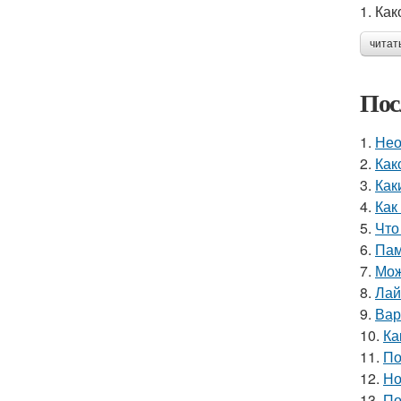
1. Ка
читат
Пос
1.
Нео
2.
Как
3.
Как
4.
Как
5.
Что
6.
Пам
7.
Мож
8.
Лай
9.
Вар
10.
Ка
11.
По
12.
Но
13.
По