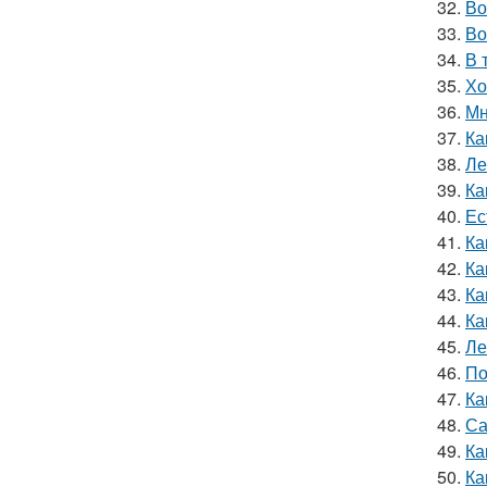
32.
Во
33.
Во
34.
В 
35.
Хо
36.
Мн
37.
Ка
38.
Ле
39.
Ка
40.
Ес
41.
Ка
42.
Ка
43.
Ка
44.
Ка
45.
Ле
46.
По
47.
Ка
48.
Са
49.
Ка
50.
Ка