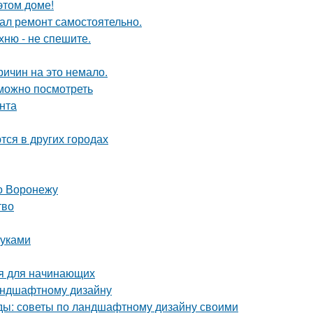
этом доме!
елал ремонт самостоятельно.
хню - не спешите.
ричин на это немало.
 можно посмотреть
нта
тся в других городах
о Воронежу
тво
руками
ия для начинающих
ландшафтному дизайну
оды: советы по ландшафтному дизайну своими