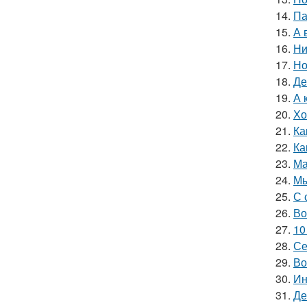
14.
Па
15.
А 
16.
Ни
17.
Но
18.
Де
19.
А 
20.
Хо
21.
Ка
22.
Ка
23.
Ма
24.
Мы
25.
С 
26.
Во
27.
10
28.
Се
29.
Во
30.
Ин
31.
Де