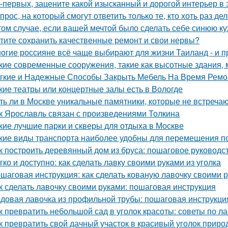
-первых, зацените какой изысканный и дорогой интерьер в 
прос, на который смогут ответить только те, кто хоть раз д
том случае, если вашей мечтой было сделать себе синюю ку
тите сохранить качественные ремонт и свои нервы?
огие россияне всё чаще выбирают для жизни Таиланд - и п
кие современные сооружения, такие как высотные здания,
гкие и Надежные Способы Закрыть Мебель На Время Ремо
кие театры или концертные залы есть в Вологде
ть ли в Москве уникальные памятники, которые не встречаю
к Ярославль связан с произведениями Толкина
кие лучшие парки и скверы для отдыха в Москве
кие виды транспорта наиболее удобны для перемещения п
к построить деревянный дом из бруса: пошаговое руководс
гко и доступно: как сделать лавку своими руками из уголка
шаговая инструкция: как сделать кованую лавочку своими 
к сделать лавочку своими руками: пошаговая инструкция
довая лавочка из профильной трубы: пошаговая инструкц
к превратить небольшой сад в уголок красоты: советы по 
к превратить свой дачный участок в красивый уголок прир