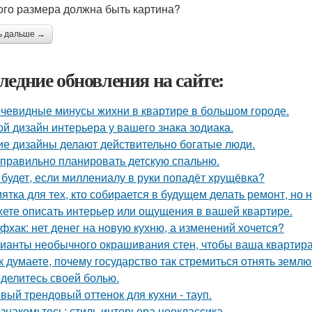
кого размера должна быть картина?
ь дальше →
ледние обновления на сайте:
чевидные минусы жихни в квартире в большом городе.
ой дизайн интерьера у вашего знака зодиака.
ие дизайны делают действительно богатые люди.
 правильно планировать детскую спальню.
 будет, если миллениалу в руки попадёт хрущёвка?
ятка для тех, кто собирается в будущем делать ремонт, но 
ете описать интерьер или ощущения в вашей квартире.
фхак: нет денег на новую кухню, а изменений хочется?
ианты необычного окрашивания стен, чтобы ваша квартир
к думаете, почему государство так стремиться отнять земл
делитесь своей болью.
вый трендовый оттенок для кухни - тауп.
знакомьтесь: стиль интерьера неоклассика.