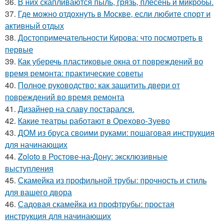
36.
В них скапливаются пыль, грязь, плесень и микробы.
37.
Где можно отдохнуть в Москве, если любите спорт и
активный отдых
38.
Достопримечательности Кирова: что посмотреть в
первые
39.
Как уберечь пластиковые окна от повреждений во
время ремонта: практические советы
40.
Полное руководство: как защитить двери от
повреждений во время ремонта
41.
Дизайнер на славу постарался.
42.
Какие театры работают в Орехово-Зуево
43.
ДОМ из бруса своими руками: пошаговая инструкция
для начинающих
44.
Zoloto в Ростове-на-Дону: эксклюзивные
выступления
45.
Скамейка из профильной трубы: прочность и стиль
для вашего двора
46.
Садовая скамейка из профтрубы: простая
инструкция для начинающих