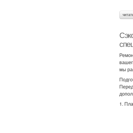
читат
Сэк
спе
Ремон
вашег
мы ра
Подго
Перед
допол
1. Пл