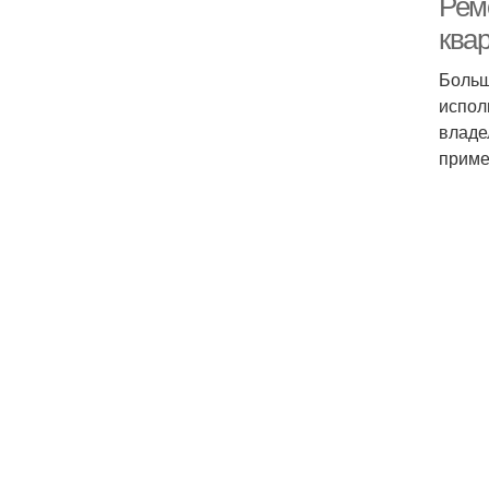
Рем
ква
Больш
испол
владе
приме