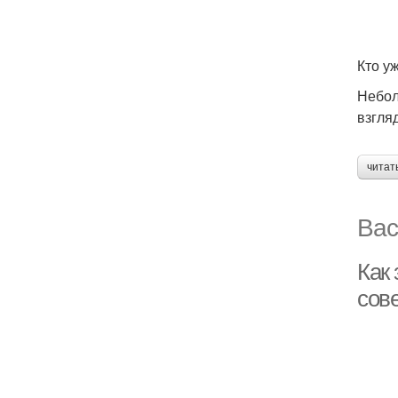
Кто у
Небол
взгля
читат
Вас
Как
сов