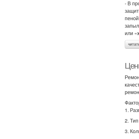
- В п
защит
пеной
запыл
или «
читат
Цены
Ремон
качес
ремон
Факто
1. Ра
2. Тип
3. Ко