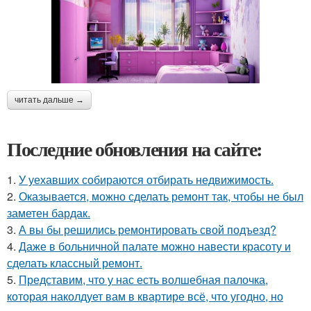
читать дальше →
Последние обновления на сайте:
1.
У уехавших собираются отбирать недвижимость.
2.
Оказывается, можно сделать ремонт так, чтобы не был
заметен бардак.
3.
А вы бы решились ремонтировать свой подъезд?
4.
Даже в больничной палате можно навести красоту и
сделать классный ремонт.
5.
Представим, что у нас есть волшебная палочка,
которая наколдует вам в квартире всё, что угодно, но