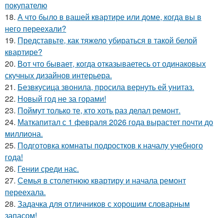
покупателю
18.
А что было в вашей квартире или доме, когда вы в
него переехали?
19.
Представьте, как тяжело убираться в такой белой
квартире?
20.
Вот что бывает, когда отказываетесь от одинаковых
скучных дизайнов интерьера.
21.
Безвкусица звонила, просила вернуть ей унитаз.
22.
Новый год не за горами!
23.
Поймут только те, кто хоть раз делал ремонт.
24.
Маткапитал с 1 февраля 2026 года вырастет почти до
миллиона.
25.
Подготовка комнаты подростков к началу учебного
года!
26.
Гении среди нас.
27.
Семья в столетнюю квартиру и начала ремонт
переехала.
28.
Задачка для отличников с хорошим словарным
запасом!