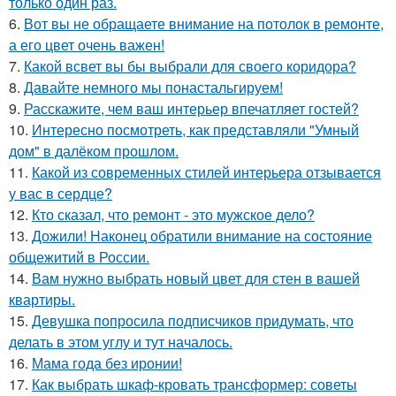
только один раз.
6.
Вот вы не обращаете внимание на потолок в ремонте,
а его цвет очень важен!
7.
Какой всвет вы бы выбрали для своего коридора?
8.
Давайте немного мы понастальгируем!
9.
Расскажите, чем ваш интерьер впечатляет гостей?
10.
Интересно посмотреть, как представляли "Умный
дом" в далёком прошлом.
11.
Какой из современных стилей интерьера отзывается
у вас в сердце?
12.
Кто сказал, что ремонт - это мужское дело?
13.
Дожили! Наконец обратили внимание на состояние
общежитий в России.
14.
Вам нужно выбрать новый цвет для стен в вашей
квартиры.
15.
Девушка попросила подписчиков придумать, что
делать в этом углу и тут началось.
16.
Мама года без иронии!
17.
Как выбрать шкаф-кровать трансформер: советы