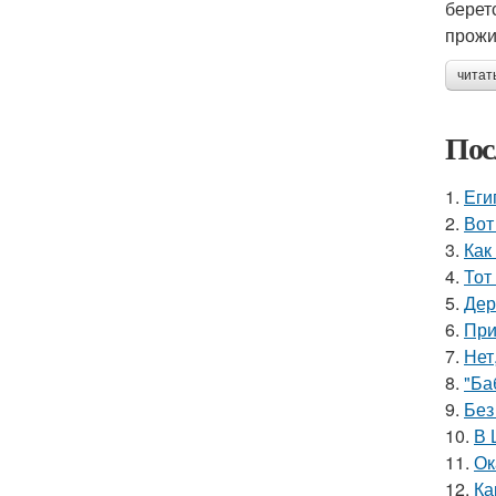
берет
прожи
читат
Пос
1.
Еги
2.
Вот
3.
Как
4.
Тот
5.
Дер
6.
При
7.
Нет
8.
"Ба
9.
Без
10.
В 
11.
Ок
12.
Ка