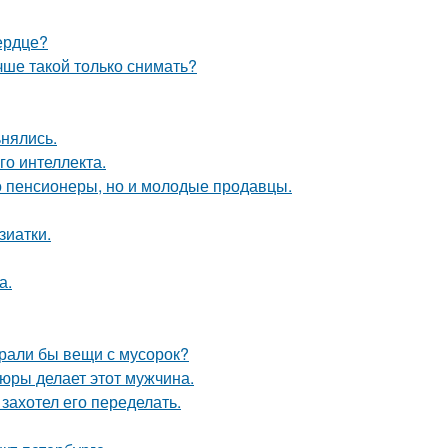
ердце?
чше такой только снимать?
ьнялись.
о интеллекта.
о пенсионеры, но и молодые продавцы.
зиатки.
а.
ирали бы вещи с мусорок?
тюры делает этот мужчина.
захотел его переделать.