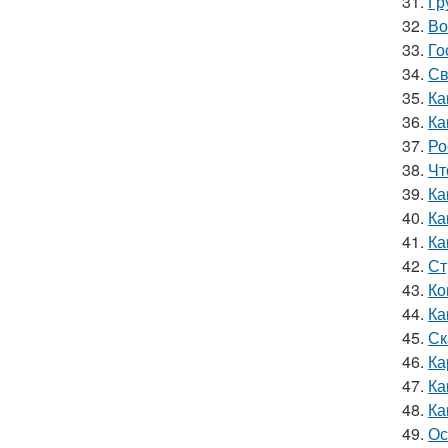
31.
Гр
32.
Во
33.
Го
34.
Св
35.
Ка
36.
Ка
37.
Ро
38.
Чт
39.
Ка
40.
Ка
41.
Ка
42.
Ст
43.
Ко
44.
Ка
45.
Ск
46.
Ка
47.
Ка
48.
Ка
49.
Ос