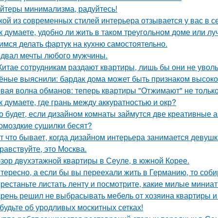
йтеры минимализма, радуйтесь!
кой из современных стилей интерьера отзывается у вас в с
к думаете, удобно ли жить в таком треугольном доме или лу
имся делать фартук на кухню самостоятельно.
двал мечты любого мужчины.
Китае сотрудникам раздают квартиры, лишь бы они не увол
ёные выяснили: бардак дома может быть признаком высоког
вая волна обманов: теперь квартиры "Отжимают" не тольк
к думаете, где грань между аккуратностью и окр?
о будет, если дизайном комнаты займутся две креативные а
омоздкие сушилки бесят?
т что бывает, когда дизайном интерьера занимается девушк
равствуйте, это Москва.
зор двухэтажной квартиры в Сеуле, в южной Корее.
тересно, а если бы вы переехали жить в Германию, то соб
рестаньте листать ленту и посмотрите, какие милые миниа
рень решил не выбрасывать мебель от хозяина квартиры и 
будьте об уродливых москитных сетках!