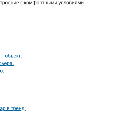
 строение с комфортными условиями
- объект.
рьера.
о.
ар в тренд.