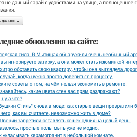
ся не дачный сарай с удобствами на улице, а полноценное
вания.
ь дальше →
ледние обновления на сайте:
педская сила. В Мытищах обнаружили очень необычный арт 
 вы игнорируете затирку, а она может стать изюминкой инте
 хитро обставить свою квартиру, чтобы она выглядела дорог
 случай, когда нужно просто довериться процессу.
жите советы о том, на чём нельзя экономить в ремонте.
знавайтесь, какие цвета стен вас прям раздражают?
, ну а что?
бушкин Стиль" снова в моде: как старые вещи превратили б
 чего, как вы считаете, невозможно жить в доме?
Швеции запретили оставлять кошек одних на целый день.
азалось, простые полы мыть уже не модно.
к укладывать керамогранит в небольшой комнате.