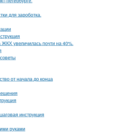
кт-петербурге.
тки для зароботка.
тации
нструкция
а ЖКХ увеличилась почти на 40%.
я
 советы
ство от начала до конца
осещения
трукция
ошаговая инструкция
оими руками