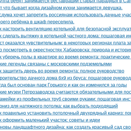
уппа ребят занимается реставраций старых парадных в Сан
т что бывает когда дизайном кухни занимается девушка.
сдума хочет запретить россиянам использовать дачные учас
оего ребёнка в шкаф переселила.
к настроить вентиляцию котельной для безопасной эксплуа
к сделать вытяжку в котельной частного дома: пошаговая и
ст оказался чувствительным: в некоторых регионах плата з
о посмотреть в окрестностях Хабаровска: природа и истори
к уберечь полы в квартире во время ремонта: практические
кие легенды связаны с московскими подземельями
к защитить дверь во время ремонта: полное руководство
роительство дачного дома 6х9 из бруса: пошаговое руковод
гда был основан парк Горького и как он изменился за годы
кие музеи Петрозаводска считаются обязательными для п
амейки из профильных труб своими руками: пошаговая инс
рниз для натяжного потолка: как выбрать подходящий
к правильно установить потолочный двухрядный карниз: п
к оформить маленький участок: советы и идеи
новы ландшафтного дизайна: как создать красивый сад св