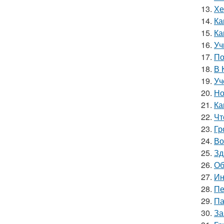
13.
Хе
14.
Ка
15.
Ка
16.
Уч
17.
По
18.
В 
19.
Уч
20.
Но
21.
Ка
22.
Чт
23.
Гр
24.
Во
25.
Зд
26.
Об
27.
Ин
28.
Пе
29.
Па
30.
За