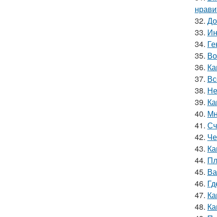
нрави
32.
До
33.
Ин
34.
Ге
35.
Во
36.
Ка
37.
Вс
38.
Не
39.
Ка
40.
Мн
41.
Сч
42.
Че
43.
Ка
44.
Пл
45.
Ва
46.
Гд
47.
Ка
48.
Ка