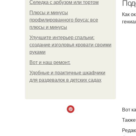
Под
Селедка с арбузом или тортом
Плюсы и минусы
Как о
профилированного бруса: все
гениа
плюсы и минусы
Улучшите интерьер спальни:
создание изголовья кровати своими
руками
Boт и наш ремoнт.
Удобные и практичные шкафчики
для раздевалок в детских садах
Вот ка
Также
Редак