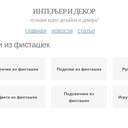
ИНТЕРЬЕР И ДЕКОР
лучшие идеи дизайна и декора!
главная
новости
статьи
и из фисташек
тички из фисташек
Поделки из фисташек
Ру
Подсвечник из
Цвета из фисташек
Игру
фисташек
Елка из фисташек
Дерево из фисташек
Скор