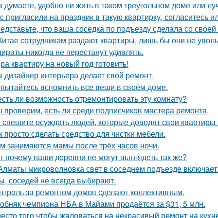
к думаете, удобно ли жить в таком треугольном доме или лу
с пригласили на праздник в такую квартирку, согласитесь и
едставьте, что ваша соседка по подъезду сделала со своей
Китае сотрудникам раздают квартиры, лишь бы они не увол
ираты никогда не перестанут удивлять.
ра квартиру на новый год готовить!
к дизайнер интерьера делает свой ремонт.
пытайтесь вспомнить все вещи в своём доме.
есть ли возможность отремонтировать эту комнату?
 проверим, есть ли среди подписчиков мастера ремонта.
 спешите осуждать людей, которые доводят свои квартиры д
к просто сделать средство для чистки мебели.
м занимаются мамы после трёх часов ночи.
т почему наши деревни не могут выглядеть так же?
Алматы микроволновка свет в соседнем подъезде включает
ы, соседей не всегда выбирают.
нтроль за ремонтом домов сделают коллективным.
обняк чемпиона НБА в Майами продаётся за $31, 5 млн.
есто того чтобы жаловаться на некрасивый ремонт на кухне