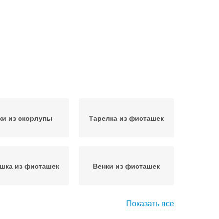
ки из скорлупы
Тарелка из фисташек
шка из фисташек
Венки из фисташек
Показать все
лупа от фисташек