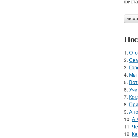
фиста
читат
Пос
1.
Ото
2.
Сем
3.
Гор
4.
Мы 
5.
Вот
6.
Учи
7.
Ког
8.
При
9.
А г
10.
А 
11.
Че
12.
Ка