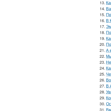
13.
Ка
14.
Ва
15.
Пр
16.
В 
17.
Эм
18.
По
19.
Ка
20.
По
21.
А 
22.
Мы
23.
Не
24.
Ка
25.
Че
26.
Во
27.
В 
28.
Ув
29.
Ко
30.
Ос
31.
Вм