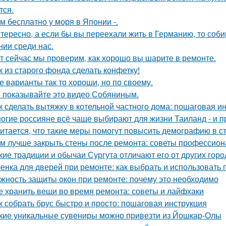
тся.
м бесплатно у моря в Японии -.
тересно, а если бы вы переехали жить в Германию, то соб
нии среди нас.
т сейчас мы проверим, как хорошо вы шарите в ремонте.
к из старого фонда сделать конфетку!
е варианты так то хороши, но по своему.
 показывайте это видео Собяниным.
к сделать вытяжку в котельной частного дома: пошаговая и
огие россияне всё чаще выбирают для жизни Таиланд - и п
итается, что такие меры помогут повысить демографию в с
м лучше закрыть стены после ремонта: советы профессио
кие традиции и обычаи Сургута отличают его от других гор
енка для дверей при ремонте: как выбрать и использовать
жность защиты окон при ремонте: почему это необходимо
е хранить вещи во время ремонта: советы и лайфхаки
к собрать брус быстро и просто: пошаговая инструкция
кие уникальные сувениры можно привезти из Йошкар-Олы