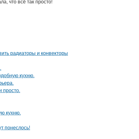
а, что всё так просто!
овить радиаторы и конвекторы
.
удобную кухню.
рьера.
и просто.
ую кухню.
ут понеслось!