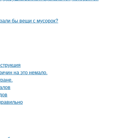
ирали бы вещи с мусорок?
нструкция
ричин на это немало.
тране.
налов
одов
 правильно