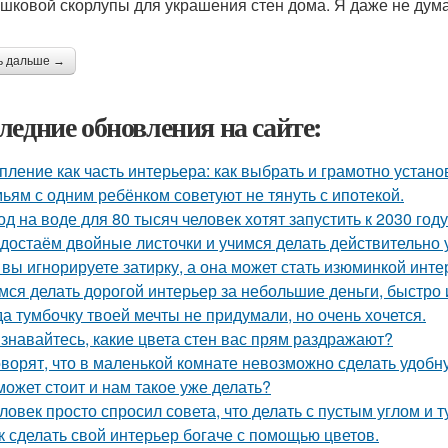
шковой скорлупы для украшения стен дома. Я даже не думал
ь дальше →
ледние обновления на сайте:
пление как часть интерьера: как выбрать и грамотно устан
ьям с одним ребёнком советуют не тянуть с ипотекой.
од на воде для 80 тысяч человек хотят запустить к 2030 году
достаём двойные листочки и учимся делать действительно 
 вы игнорируете затирку, а она может стать изюминкой инте
мся делать дорогой интерьер за небольшие деньги, быстро 
да тумбочку твоей мечты не придумали, но очень хочется.
знавайтесь, какие цвета стен вас прям раздражают?
оворят, что в маленькой комнате невозможно сделать удобн
может стоит и нам такое уже делать?
ловек просто спросил совета, что делать с пустым углом и т
к сделать свой интерьер богаче с помощью цветов.