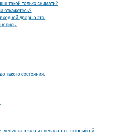
чше такой только снимать?
ли откажетесь?
 входной дверью это.
ьнялись.
о такого состояния.
.
, девушка взяла и сделала тот, который ей