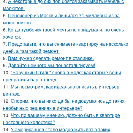
4.
А некоторые до сих пор боятся заказывать мебель с
маркетов.
5.
Пенсионер из Москвы лишился 71 миллиона из-за
мошенников.
6.
Когда тумбочку твоей мечты не придумали, но очень
хочется.
7.
Представьте, что вы снимаете квартирку на несколько
дней, а там такой ремонт.
8.
Вам нужно сделать ремонт в сталинке.
9.
Давайте немного мы понастальгируем!
10.
"Бабушкин Стиль" снова в моде: как старые вещи
превратили бар в тренд.
11.
Мы посмотрим, как идеально вписать в интерьер
винтаж.
12.
Спорим, что вы никогда бы не додумались до таких
необычных решениях в интерьере?
13.
Что, по вашему мнению, должно быть в квартире
настоящего холостяка?
14.
У американцев стало модно жить вот в таких