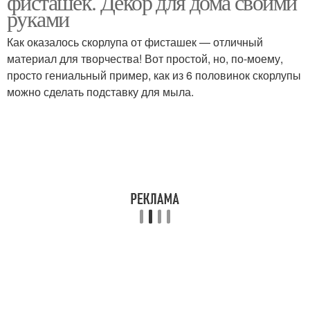
фисташек. Декор для дома своими
руками
Как оказалось скорлупа от фисташек — отличный
материал для творчества! Вот простой, но, по-моему,
Игрушка из фисташек
Венки из фисташек
просто гениальный пример, как из 6 половинок скорлупы
можно сделать подставку для мыла.
Елка из фисташек
Дерево из фисташек
Скорлупа от фисташек