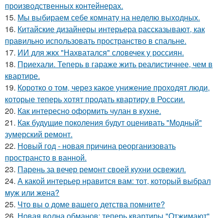
производственных контейнерах.
15.
Мы выбираем себе комнату на неделю выходных.
16.
Китайские дизайнеры интерьера рассказывают, как
правильно использовать пространство в спальне.
17.
ИИ для жкх "Нахватался" словечек у россиян.
18.
Приехали. Теперь в гараже жить реалистичнее, чем в
квартире.
19.
Коротко о том, через какое унижение проходят люди,
которые теперь хотят продать квартиру в России.
20.
Как интересно оформить чулан в кухне.
21.
Как будущие поколения будут оценивать "Модный"
зумерский ремонт.
22.
Новый год - новая причина реорганизовать
пространсто в ванной.
23.
Парень за вечер ремонт своей кухни освежил.
24.
А какой интерьер нравится вам: тот, который выбрал
муж или жена?
25.
Что вы о доме вашего детства помните?
26.
Новая волна обманов: теперь квартиры "Отжимают"