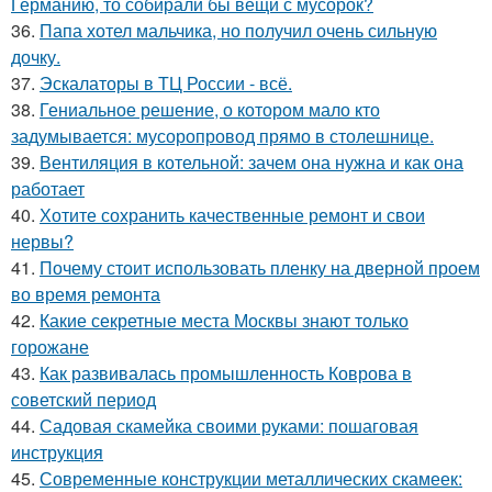
Германию, то собирали бы вещи с мусорок?
36.
Папа хотел мальчика, но получил очень сильную
дочку.
37.
Эскалаторы в ТЦ России - всё.
38.
Гениальное решение, о котором мало кто
задумывается: мусоропровод прямо в столешнице.
39.
Вентиляция в котельной: зачем она нужна и как она
работает
40.
Хотите сохранить качественные ремонт и свои
нервы?
41.
Почему стоит использовать пленку на дверной проем
во время ремонта
42.
Какие секретные места Москвы знают только
горожане
43.
Как развивалась промышленность Коврова в
советский период
44.
Садовая скамейка своими руками: пошаговая
инструкция
45.
Современные конструкции металлических скамеек: