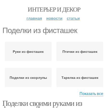
ИНТЕРЬЕР И ДЕКОР
главная
новости
статьи
Поделки из фисташек
Руки из фисташек
Птички из фисташек
Поделки из скорлупы
Тарелка из фисташек
Показать все
Поделки своими руками из
Подсвечник из
Цвета из фисташек
фисташек