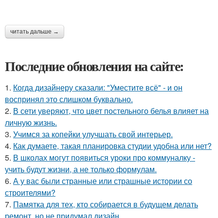
читать дальше →
Последние обновления на сайте:
1.
Когда дизайнеру сказали: "Уместите всё" - и он
воспринял это слишком буквально.
2.
В сети уверяют, что цвет постельного белья влияет на
личную жизнь.
3.
Учимся за копейки улучшать свой интерьер.
4.
Как думаете, такая планировка студии удобна или нет?
5.
В школах могут появиться уроки про коммуналку -
учить будут жизни, а не только формулам.
6.
А у вас были странные или страшные истории со
строителями?
7.
Памятка для тех, кто собирается в будущем делать
ремонт, но не придумал дизайн.