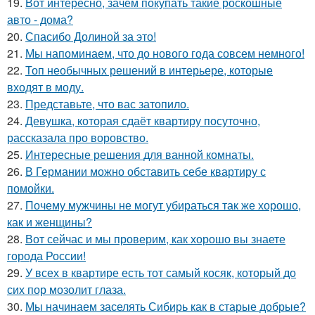
19.
Вот интересно, зачем покупать такие роскошные
авто - дома?
20.
Спасибо Долиной за это!
21.
Мы напоминаем, что до нового года совсем немного!
22.
Топ необычных решений в интерьере, которые
входят в моду.
23.
Представьте, что вас затопило.
24.
Девушка, которая сдаёт квартиру посуточно,
рассказала про воровство.
25.
Интересные решения для ванной комнаты.
26.
В Германии можно обставить себе квартиру с
помойки.
27.
Почему мужчины не могут убираться так же хорошо,
как и женщины?
28.
Вот сейчас и мы проверим, как хорошо вы знаете
города России!
29.
У всех в квартире есть тот самый косяк, который до
сих пор мозолит глаза.
30.
Мы начинаем заселять Сибирь как в старые добрые?