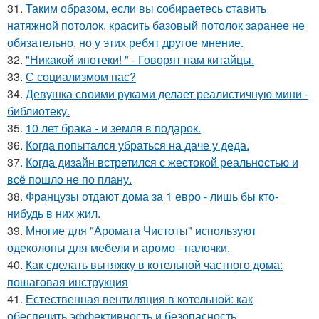
31.
Таким образом, если вы собираетесь ставить
натяжной потолок, красить базовый потолок заранее не
обязательно, но у этих ребят другое мнение.
32.
"Никакой ипотеки! " - Говорят нам китайцы.
33.
С социализмом нас?
34.
Девушка своими руками делает реалистичную мини -
библиотеку.
35.
10 лет брака - и земля в подарок.
36.
Когда попытался убраться на даче у деда.
37.
Когда дизайн встретился с жестокой реальностью и
всё пошло не по плану.
38.
Французы отдают дома за 1 евро - лишь бы кто-
нибудь в них жил.
39.
Многие для "Аромата Чистоты" используют
одеколоны для мебели и аромо - палочки.
40.
Как сделать вытяжку в котельной частного дома:
пошаговая инструкция
41.
Естественная вентиляция в котельной: как
обеспечить эффективность и безопасность