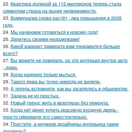
22.
Квартира долиной за 112 миллионов теперь стала
символом страха на рынке недвижимости.
23.
Коммуналка снова растёт - два повышения в 2026
году.
24.
Мы начинаем готовиться к новому году!
25.
Делитесь своими недоделками!
26.
Какой вариант ламината вам понравился больше
всего?
27.
Вы можете не поверить, но это интерьер внутри авто
- дома.
28.
Когда надоело только мыться.
29.
Такого дома вы точно никогда не видели.
30.
А теперь вспомните, как вы заселялись в общежитие.
31.
Задача не из простых.
32.
Новый тренд: жить в квартирах без ремонта.
33.
Когда нет денег купить красивую входную дверь -
просто оформите его самостоятельно.
34.
Простите, а неужели дизайнеры интерьера такие
душнилы?