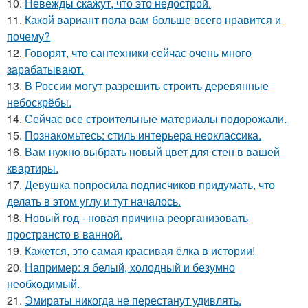
10.
Невежды скажут, что это недострой.
11.
Какой вариант пола вам больше всего нравится и
почему?
12.
Говорят, что сантехники сейчас очень много
зарабатывают.
13.
В России могут разрешить строить деревянные
небоскрёбы.
14.
Сейчас все строительные материалы подорожали.
15.
Познакомьтесь: стиль интерьера неоклассика.
16.
Вам нужно выбрать новый цвет для стен в вашей
квартиры.
17.
Девушка попросила подписчиков придумать, что
делать в этом углу и тут началось.
18.
Новый год - новая причина реорганизовать
пространсто в ванной.
19.
Кажется, это самая красивая ёлка в истории!
20.
Например: я белый, холодный и безумно
необходимый.
21.
Эмираты никогда не перестанут удивлять.