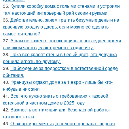
35.
Купили коробку дома с голыми стенами и устроили
там настоящий интерьерный рай своими руками.
36.
Действительно, зачем тратить безумные деньги на
красивую входную дверь, если можно её сделать
самостоятельно?
37.
А вам не кажется, что женщины в последнее время
слишком часто делают ремонт в одиночку.
38.
Пока все красят стены в белый цвет, эта девушка
решила играть по-другому.
39.
Наблюдение за подростком в естественной среде
обитания.
40.
Французы отдают дома за 1 евро - лишь бы кто-
нибудь в них жил.
41.
Все, что нужно знать о требованиях к газовой
котельной в частном доме в 2025 году
42.
Важность вентиляции для безопасной работы
газового котла
43.
От квартиры мечты до полного провала - чёрная