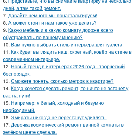
6.
Представьте, что вы снимаете квартирку на несколько
дней, а там такой ремонт.
7.
Давайте немного мы понастальгируем!
8.
А может стоит и нам такое уже делать?
9.
Какую мебель и в какую комнату дороже всего
обустраивать, по вашему мнению?
10.
Вам нужно выбрать стиль интерьера для туалета.
11.
Как будет выглядить наш, скрепный, ковёр на стене в
современном интерьере.
12.
Новый тренд в интерьерах 2026 года - творческий
беспорядок.
13.
Сможете понять, сколько метров в квартире?
14.
Когда хочется сделать ремонт, то ничто не встанет у
вас на пути!
15.
Например: я белый, холодный и безумно
необходимый.
16.
Эмираты никогда не перестанут удивлять.
17.
Девочка косметический ремонт ванной комнаты в
зелёном цвете сделала.