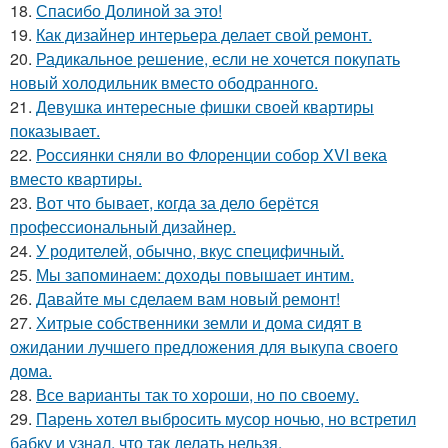
18.
Спасибо Долиной за это!
19.
Как дизайнер интерьера делает свой ремонт.
20.
Радикальное решение, если не хочется покупать
новый холодильник вместо ободранного.
21.
Девушка интересные фишки своей квартиры
показывает.
22.
Россиянки сняли во Флоренции собор XVI века
вместо квартиры.
23.
Вот что бывает, когда за дело берётся
профессиональный дизайнер.
24.
У родителей, обычно, вкус специфичный.
25.
Мы запоминаем: доходы повышает интим.
26.
Давайте мы сделаем вам новый ремонт!
27.
Хитрые собственники земли и дома сидят в
ожидании лучшего предложения для выкупа своего
дома.
28.
Все варианты так то хороши, но по своему.
29.
Парень хотел выбросить мусор ночью, но встретил
бабку и узнал, что так делать нельзя.