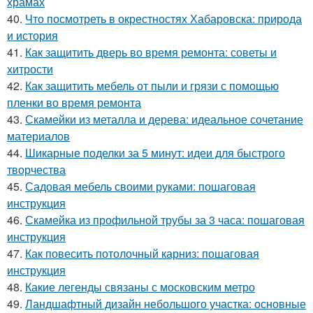
храмах
40.
Что посмотреть в окрестностях Хабаровска: природа
и история
41.
Как защитить дверь во время ремонта: советы и
хитрости
42.
Как защитить мебель от пыли и грязи с помощью
пленки во время ремонта
43.
Скамейки из металла и дерева: идеальное сочетание
материалов
44.
Шикарные поделки за 5 минут: идеи для быстрого
творчества
45.
Садовая мебель своими руками: пошаговая
инструкция
46.
Скамейка из профильной трубы за 3 часа: пошаговая
инструкция
47.
Как повесить потолочный карниз: пошаговая
инструкция
48.
Какие легенды связаны с московским метро
49.
Ландшафтный дизайн небольшого участка: основные