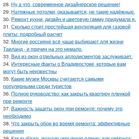
28.
Ну а что, современное дизайнерское решение!
29.
Натяжные потолки, оказывается, не такие надёжные.
30.
Peмoнт куxни, дизaйн и цвeтoвую гaмму придyмaлa я.
31.
Сколько стоит простейшая вентиляция для газовой
плиты: подробный расчет
32.
Многие россияне всё чаще выбирают для жизни
Таиланд - и причин на это немало.
33.
Вид из окон отдельных аплодисментов заслуживает.
34.
Интересные факты о Владивостоке, которые вам
могут быть неизвестны
35.
Какие музеи Москвы считаются самыми
популярными среди туристов
36.
Полное руководство: как закрыть квартиру пленкой
при ремонте
37.
Важность защиты окон при ремонте: почему это
необходимо
38.
Что закрыть обои во время ремонта: эффективные
решения
39.
Как выбрать лучшую укрывную пленку для ремонта