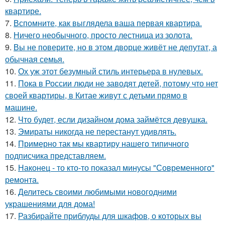
квартире.
7.
Вспомните, как выглядела ваша первая квартира.
8.
Ничего необычного, просто лестница из золота.
9.
Вы не поверите, но в этом дворце живёт не депутат, а
обычная семья.
10.
Ох уж этот безумный стиль интерьера в нулевых.
11.
Пока в России люди не заводят детей, потому что нет
своей квартиры, в Китае живут с детьми прямо в
машине.
12.
Что будет, если дизайном дома займётся девушка.
13.
Эмираты никогда не перестанут удивлять.
14.
Примерно так мы квартиру нашего типичного
подписчика представляем.
15.
Наконец - то кто-то показал минусы "Современного"
ремонта.
16.
Делитесь своими любимыми новогодними
украшениями для дома!
17.
Разбирайте приблуды для шкафов, о которых вы