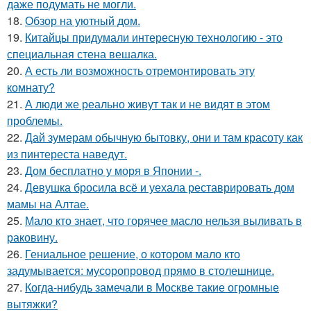
даже подумать не могли.
18.
Обзор на уютный дом.
19.
Китайцы придумали интересную технологию - это
специальная стена вешалка.
20.
А есть ли возможность отремонтировать эту
комнату?
21.
А люди же реально живут так и не видят в этом
проблемы.
22.
Дай зумерам обычную бытовку, они и там красоту как
из пинтереста наведут.
23.
Дом бесплатно у моря в Японии -.
24.
Девушка бросила всё и уехала реставрировать дом
мамы на Алтае.
25.
Мало кто знает, что горячее масло нельзя выливать в
раковину.
26.
Гениальное решение, о котором мало кто
задумывается: мусоропровод прямо в столешнице.
27.
Когда-нибудь замечали в Москве такие огромные
вытяжки?