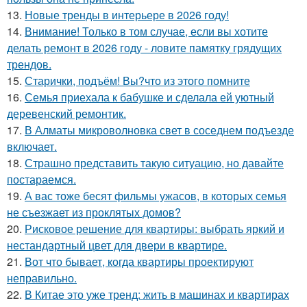
13.
Новые тренды в интерьере в 2026 году!
14.
Внимание! Только в том случае, если вы хотите
делать ремонт в 2026 году - ловите памятку грядущих
трендов.
15.
Старички, подъём! Вы?что из этого помните
16.
Семья приехала к бабушке и сделала ей уютный
деревенский ремонтик.
17.
В Алматы микроволновка свет в соседнем подъезде
включает.
18.
Страшно представить такую ситуацию, но давайте
постараемся.
19.
А вас тоже бесят фильмы ужасов, в которых семья
не съезжает из проклятых домов?
20.
Рисковое решение для квартиры: выбрать яркий и
нестандартный цвет для двери в квартире.
21.
Вот что бывает, когда квартиры проектируют
неправильно.
22.
В Китае это уже тренд: жить в машинах и квартирах