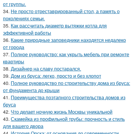
от группы.
34.
Не просто отреставрированный стол, а память о
поколениях семьи.
35.
Как рассчитать диаметр вытяжки котла для
эффективной работы
36.
Какие природные заповедники находятся недалеко
от города
37.
Полное руководство: как укрыть мебель при ремонте
квартиры
38.
Дизайнер на славу постарался.
39.
Дом из бруса: легко, просто и без хлопот
40.
Полное руководство по строительству дома из бруса:
от фундамента до крыши
41.
Преимущества поэтапного строительства домов из
бруса
42.
Что делает ночную жизнь Москвы уникальной
43.
Скамейка из профильной трубы: прочность и стиль
для вашего двора
44.
История Орска: от основания до современности