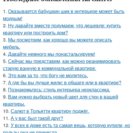
1.
Оказывается бабушкин шик в интерьере может быть
модным!
2.
Ну давайте вместе подумаем, что дешевле: купить
квартиру или построить дом?
3.
Мы посмотрим, как хорошо вы можете описать
мебель.
4.
Давайте немного мы понастальгируем!
5.
Сейчас мы представим, как можно реанимировать
старую ванную в коммунальной квартире.
6.
Это вам за то, что богу не молитесь.
7.
А где бы вы лучше жили: в общаге или в квартире?
8.
Познакомьтесь: стиль интерьера неоклассика.
9.
Вам нужно выбрать новый цвет для стен в вашей
квартиры.
10.
Салют в Тольятти квартиру поджёг.
11.
А у вас был такой друг?
12.
У всех в доме есть та самая вещь, которую купили, но
пользы она не принесла.