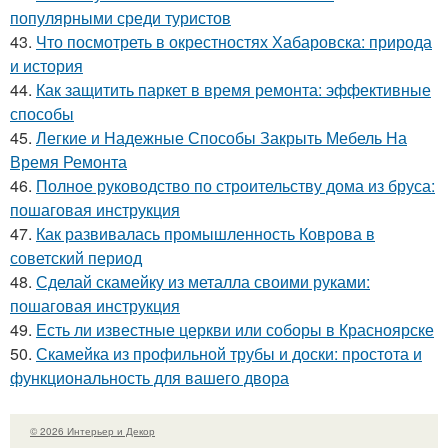
популярными среди туристов
43.
Что посмотреть в окрестностях Хабаровска: природа
и история
44.
Как защитить паркет в время ремонта: эффективные
способы
45.
Легкие и Надежные Способы Закрыть Мебель На
Время Ремонта
46.
Полное руководство по строительству дома из бруса:
пошаговая инструкция
47.
Как развивалась промышленность Коврова в
советский период
48.
Сделай скамейку из металла своими руками:
пошаговая инструкция
49.
Есть ли известные церкви или соборы в Красноярске
50.
Скамейка из профильной трубы и доски: простота и
функциональность для вашего двора
© 2026 Интерьер и Декор