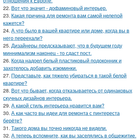
отношения к Европе.
22.
Вот что значит - дофаминовый интерьер.
23.
Какая причина для ремонта вам самой нелепой
кажется?
24.
А что было в вашей квартире или доме, когда вы в
него переехали?
25.
Дизайнеры предсказывают, что в будущем году
миннимализм наконец - то сдаст пост.
26.
Когда надоел белый пластиковый подоконник и
захотелось добавить изюминки.
27.
Представьте, как тяжело убираться в такой белой
квартире?
28.
Вот что бывает, когда отказываетесь от одинаковых
скучных дизайнов интерьера.
29.
А какой стиль интерьера нравится вам?
30.
А как часто вы идеи для ремонта с пинтереста
берёте?
31.
Такого дома вы точно никогда не видели.
32.
А теперь вспомните, как вы заселялись в общежитие.