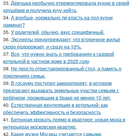
33.
Девушка необычно отремонтировала кухню в своей
хрущёвке и получила кучу хейта.
34.
А вообще, нормально ли класть на пол кухни
ламинат?
35.
У родителей, обычно, вкус специфичный.
36.
Эксперты предупреждают, что вторичное жильё
скоро подорожает, и сразу на 10%.
37.
Все, что нужно знать о требованиях к газовой
котельной в частном доме в 2025 году
38.
Не просто отреставрированный стол, а память о
поколениях семьи.
39.
В госдуму поступил законопроект, в котором
предлагают выдавать земельные участки семьям с
ребёнком, прожившим в браке не менее 10 лет.
40.
Естественная вентиляция в котельной: как
обеспечить эффективность и безопасность
41.
Бетонная кровать прямо в квартире: новая мода в
интерьерах московских квартир.
42.
Какие музеи Москвы считаются самыми