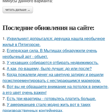
Минусы данного варианта:
читать дальше →
Последние обновления на сайте:
1.
Ихвильнихт допрыгался: девушка нашла необычное
жильё в Пятигорске.
2.
Египедская сила. В Мытищах обнаружили очень
необычный арт - объект.
3.
У уехавших собираются отбирать недвижимость.
4.
А как, по-вашему, было лучше: до или после?
5.
Когда пожалели денег на цветную затирку и решили
поэксперементировать с нестирающимся маркером.
6.
Вот вы не обращаете внимание на потолок в ремонте,
а его цвет очень важен!
7.
Есть три квартиры - готовьтесь платить больше.
8.
У американцев стало модно жить вот в таких
производственных контейнерах.