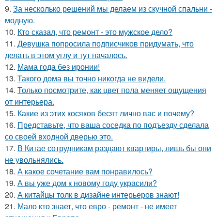
9.
За несколько решений мы делаем из скучной спальни -
модную.
10.
Кто сказал, что ремонт - это мужское дело?
11.
Девушка попросила подписчиков придумать, что
делать в этом углу и тут началось.
12.
Мама года без иронии!
13.
Такого дома вы точно никогда не видели.
14.
Только посмотрите, как цвет пола меняет ощущения
от интерьера.
15.
Какие из этих косяков бесят лично вас и почему?
16.
Представьте, что ваша соседка по подъезду сделала
со своей входной дверью это.
17.
В Китае сотрудникам раздают квартиры, лишь бы они
не увольнялись.
18.
А какое сочетание вам понравилось?
19.
А вы уже дом к новому году украсили?
20.
А китайцы толк в дизайне интерьеров знают!
21.
Мало кто знает, что евро - ремонт - не имеет